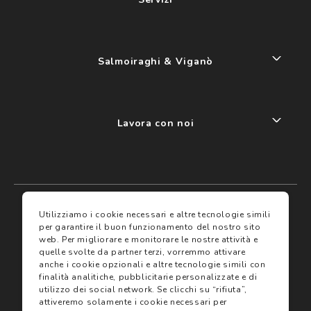
Salmoiraghi & Viganò
Lavora con noi
My account
I miei preferiti
Utilizziamo i cookie necessari e altre tecnologie simili
per garantire il buon funzionamento del nostro sito
web.
Per migliorare e monitorare le nostre attività e
Assicurazioni
quelle svolte da partner terzi, vorremmo attivare
anche i cookie opzionali e altre tecnologie simili con
finalità analitiche, pubblicitarie personalizzate e di
Termini e condizioni
Servizi
utilizzo dei social network.
Se clicchi su “rifiuta”,
Termini di vendita
attiveremo solamente i cookie necessari per
Avvertenze e informazioni di sicurezza sui prodotti