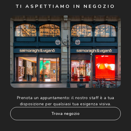
TI ASPETTIAMO IN NEGOZIO
Cliccando su "Iscriviti", confermo di avere più di 16 anni e
acconsento all'utilizzo dei miei Dati Personali da parte di
Luxottica Group S.p.A. per l'invio di offerte speciali, novità
ed altre comunicazioni di carattere pubblicitario (consultare
Informativa sulla privacy
per ulteriori informazioni).
Prenota un appuntamento:
il nostro staff è a tua
disposizione per qualsiasi tua esigenza visiva.
trova negozio