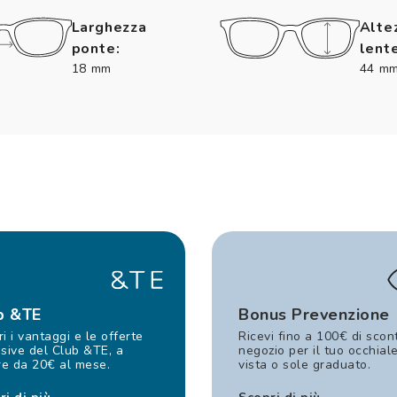
Larghezza
Alte
ponte:
lente
18 mm
44 m
b &TE
Bonus Prevenzione
i i vantaggi e le offerte
Ricevi fino a 100€ di scon
sive del Club &TE, a
negozio per il tuo occhial
re da 20€ al mese.
vista o sole graduato.