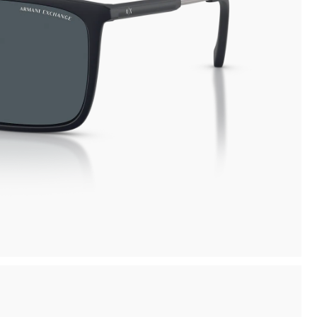
inima
Ritiro in negozio disponibile