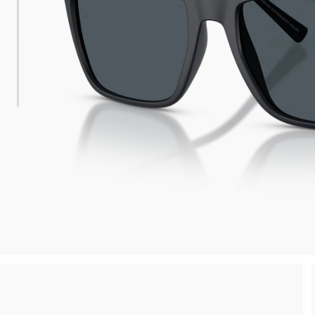
 consegna
Spedizione sicura e gratuita, senza spesa m