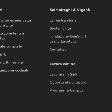
zi
Salmoiraghi & Viganò
ta un esame della
La nostra storia
 gratuito
Sostenibilità
cazione lenti a
Fondazione OneSight
tto
EssilorLuxottica
ale completo
Contattaci
 &TE
 tutti i servizi
Lavora con noi
enzione occhiali
Lavorare in S&V
Opportunità di lavoro
Programma Campus