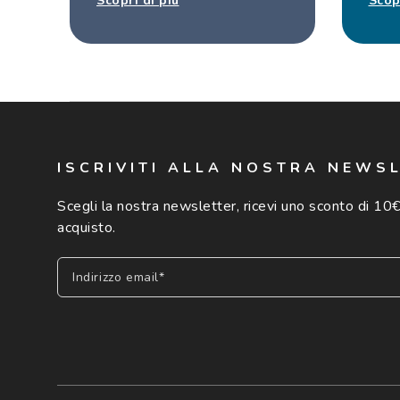
Scopri di più
Scop
ISCRIVITI ALLA NOSTRA NEWS
Scegli la nostra newsletter, ricevi uno sconto di 10€
acquisto.
Indirizzo email*
Iscriviti
Cliccando su "Iscriviti", confermo di avere più di 16 anni e ac