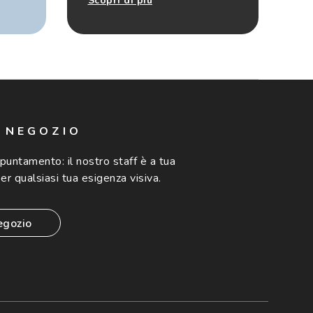
Scopri di più
N NEGOZIO
ppuntamento:
il nostro staff è a tua
er qualsiasi tua esigenza visiva.
egozio