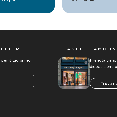
ri di più
Scopri di più
LETTER
TI ASPETTIAMO I
 per il tuo primo
Prenota un a
disposizione p
trova n
consento all'utilizzo