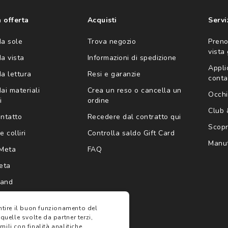
'invio di offerte
ario (consultare
 offerta
Acquisti
Servi
da sole
Trova negozio
Preno
vista
da vista
Informazioni di spedizione
Appli
da lettura
Resi e garanzie
conta
ai materiali
Crea un reso o cancella un
Occhi
i
ordine
Club
ontatto
Recedere dal contratto qui
Scopri
e colliri
Controlla saldo Gift Card
Manut
Meta
FAQ
eta
rand
antire il buon funzionamento del
 quelle svolte da partner terzi,
ili con finalità analitiche,