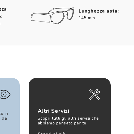
zza
Lunghezza asta:
:
145 mm
m
Altri Servizi
to in
e da
Scopri tutti gli altri servizi che
abbiamo pensato per te.