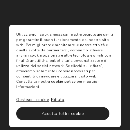
My account
I miei preferiti
Utilizziamo i cookie necessari e altre tecnologie simili
per garantire il buon funzionamento del nostro sito
web.
Per migliorare e monitorare le nostre attività e
Assicurazioni
quelle svolte da partner terzi, vorremmo attivare
anche i cookie opzionali e altre tecnologie simili con
finalità analitiche, pubblicitarie personalizzate e di
Termini e condizioni
Servizi
utilizzo dei social network.
Se clicchi su “rifiuta”,
Termini di vendita
attiveremo solamente i cookie necessari per
Avvertenze e informazioni di sicurezza sui prodotti
consentirti di navigare e utilizzare il sito web.
Informativa sulla Privacy
Consulta la nostra
cookie policy
per maggiori
Trova negozio
Utilizzo dei cookie
informazioni.
Site map
Gift Card
Gestisci i cookie
Rifiuta
©2024 Salmoiraghi & Viganò All Rights Reserved
Accetta tutti i cookie