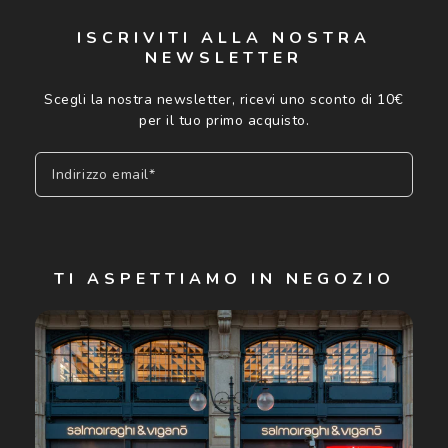
ISCRIVITI ALLA NOSTRA
NEWSLETTER
Scegli la nostra newsletter, ricevi uno sconto di 10€
per il tuo primo acquisto.
Indirizzo email*
Iscriviti
TI ASPETTIAMO IN NEGOZIO
Cliccando su "Iscriviti", confermo di avere più di 16 anni e
acconsento all'utilizzo dei miei Dati Personali da parte di
Luxottica Group S.p.A. per l'invio di offerte speciali, novità
ed altre comunicazioni di carattere pubblicitario (consultare
Informativa sulla privacy
per ulteriori informazioni).