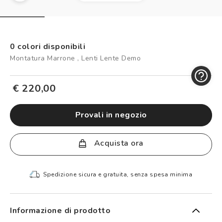
Controllo visivo
Prenota un test della vista gratuito
Carta fedeltà
0 colori disponibili
Montatura Marrone , Lenti Lente Demo
Logout
€ 220,00
provali in negozio
Acquista ora
Spedizione sicura e gratuita, senza spesa minima
Informazione di prodotto