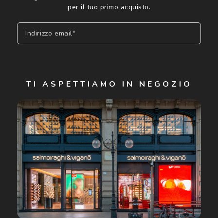
per il tuo primo acquisto.
Indirizzo email*
Iscriviti
TI ASPETTIAMO IN NEGOZIO
Cliccando su "Iscriviti", confermo di avere più di 16 anni e
acconsento all'utilizzo dei miei Dati Personali da parte di
Luxottica Group S.p.A. per l'invio di offerte speciali, novità
ed altre comunicazioni di carattere pubblicitario (consultare
Informativa sulla privacy
per ulteriori informazioni).