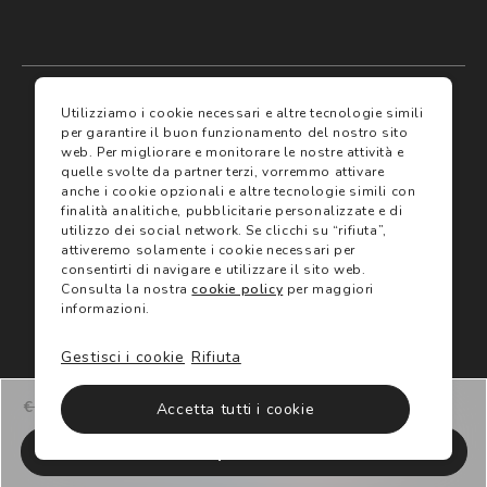
My account
I miei preferiti
Utilizziamo i cookie necessari e altre tecnologie simili
per garantire il buon funzionamento del nostro sito
web.
Per migliorare e monitorare le nostre attività e
Assicurazioni
quelle svolte da partner terzi, vorremmo attivare
anche i cookie opzionali e altre tecnologie simili con
finalità analitiche, pubblicitarie personalizzate e di
Termini e condizioni
Servizi
utilizzo dei social network.
Se clicchi su “rifiuta”,
Termini di vendita
attiveremo solamente i cookie necessari per
Avvertenze e informazioni di sicurezza sui prodotti
consentirti di navigare e utilizzare il sito web.
Informativa sulla Privacy
Consulta la nostra
cookie policy
per maggiori
Trova negozio
Utilizzo dei cookie
informazioni.
Site map
Gift Card
Gestisci i cookie
Rifiuta
©2024 Salmoiraghi & Viganò All Rights Reserved
€ 141,00
€ 282,00
Accetta tutti i cookie
-50%
Acquista ora