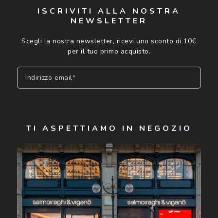
ISCRIVITI ALLA NOSTRA
NEWSLETTER
Scegli la nostra newsletter, ricevi uno sconto di 10€
per il tuo primo acquisto.
Indirizzo email*
Iscriviti
TI ASPETTIAMO IN NEGOZIO
Cliccando su "Iscriviti", confermo di avere più di 16 anni e
acconsento all'utilizzo dei miei Dati Personali da parte di
Luxottica Group S.p.A. per l'invio di offerte speciali, novità
ed altre comunicazioni di carattere pubblicitario (consultare
Informativa sulla privacy
per ulteriori informazioni).