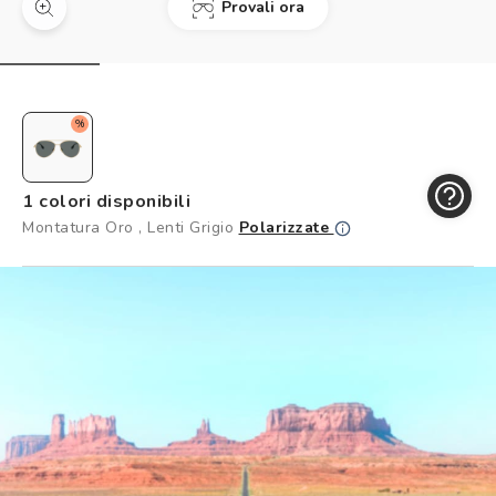
Provali ora
Controllo visivo
Prenota un test della vista gratuito
Carta fedeltà
%
Logout
1 colori disponibili
Montatura Oro , Lenti Grigio
Polarizzate