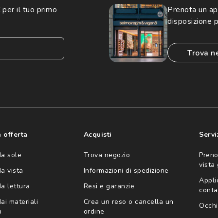
 per il tuo primo
Prenota un a
disposizione p
trova n
consento all'utilizzo
'invio di offerte
ario (consultare
 offerta
Acquisti
Servi
da sole
Trova negozio
Preno
vista
da vista
Informazioni di spedizione
Appli
da lettura
Resi e garanzie
conta
ai materiali
Crea un reso o cancella un
Occhi
i
ordine