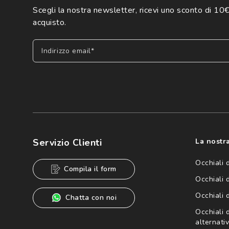
Scegli la nostra newsletter, ricevi uno sconto di 10€
acquisto.
Indirizzo email*
Iscriviti
Cliccando su "Iscriviti", confermo di avere più di 16 anni e ac
dei miei Dati Personali da parte di Luxottica Group S.p.A. per l
speciali, novità ed altre comunicazioni di carattere pubblicit
Servizio Clienti
La nostra
Informativa sulla privacy
per ulteriori informazioni).
Occhiali 
Compila il form
Occhiali 
Occhiali 
Chatta con noi
Occhiali d
alternativ