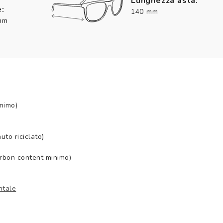
Lunghezza asta:
:
140 mm
mm
nimo)
to riciclato)
arbon content minimo)
ntale