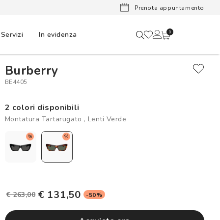
Lenti a cont
Prenota appuntamento
Servizi
In evidenza
0
Burberry
BE4405
2 colori disponibili
Montatura Tartarugato , Lenti Verde
%
%
€ 131,50
€ 263,00
-50%