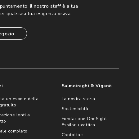
ppuntamento:
il nostro staff è a tua
er qualsiasi tua esigenza visiva.
egozio
zi
Salmoiraghi & Viganò
ta un esame della
La nostra storia
 gratuito
Sostenibilità
cazione lenti a
Fondazione OneSight
tto
EssilorLuxottica
ale completo
Contattaci