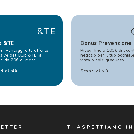
b &TE
Bonus Prevenzione
i i vantaggi e le offerte
Ricevi fino a 100€ di scon
sive del Club &TE, a
negozio per il tuo occhial
re da 20€ al mese.
vista o sole graduato.
ri di più
Scopri di più
LETTER
TI ASPETTIAMO I