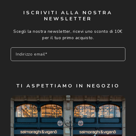
ISCRIVITI ALLA NOSTRA
NEWSLETTER
Scegli la nostra newsletter, ricevi uno sconto di 10€
per il tuo primo acquisto.
Indirizzo email*
Iscriviti
TI ASPETTIAMO IN NEGOZIO
Cliccando su "Iscriviti", confermo di avere più di 16 anni e
acconsento all'utilizzo dei miei Dati Personali da parte di
Luxottica Group S.p.A. per l'invio di offerte speciali, novità
ed altre comunicazioni di carattere pubblicitario (consultare
Informativa sulla privacy
per ulteriori informazioni).