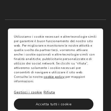
My account
I miei preferiti
Utilizziamo i cookie necessari e altre tecnologie simili
per garantire il buon funzionamento del nostro sito
web.
Per migliorare e monitorare le nostre attività e
Assicurazioni
quelle svolte da partner terzi, vorremmo attivare
Termini e condizioni
anche i cookie opzionali e altre tecnologie simili con
Termini di vendita
finalità analitiche, pubblicitarie personalizzate e di
Avvertenze e informazioni di sicurezza sui prodotti
Servizi
utilizzo dei social network.
Se clicchi su “rifiuta”,
Informativa sulla Privacy
attiveremo solamente i cookie necessari per
consentirti di navigare e utilizzare il sito web.
Utilizzo dei cookie
Consulta la nostra
cookie policy
per maggiori
Trova negozio
Site map
informazioni.
©2024 Salmoiraghi & Viganò All Rights Reserved
Gift Card
Gestisci i cookie
Rifiuta
Accetta tutti i cookie