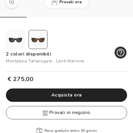
Provali ora
Controllo visivo
Prenota un test della vista gratuito
Carta fedeltà
Logout
2 colori disponibili
Montatura Tartarugato , Lenti Marrone
€ 275,00
Acquista ora
provali in negozio
Reso gratuito entro 30 giorni