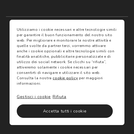
My account
I miei preferiti
Utilizziamo i cookie necessari e altre tecnologie simili
per garantire il buon funzionamento del nostro sito
web.
Per migliorare e monitorare le nostre attività e
Assicurazioni
quelle svolte da partner terzi, vorremmo attivare
anche i cookie opzionali e altre tecnologie simili con
finalità analitiche, pubblicitarie personalizzate e di
Termini e condizioni
Servizi
utilizzo dei social network.
Se clicchi su “rifiuta”,
Termini di vendita
attiveremo solamente i cookie necessari per
Avvertenze e informazioni di sicurezza sui prodotti
consentirti di navigare e utilizzare il sito web.
Informativa sulla Privacy
Consulta la nostra
cookie policy
per maggiori
Trova negozio
Utilizzo dei cookie
informazioni.
Site map
Gift Card
Gestisci i cookie
Rifiuta
©2024 Salmoiraghi & Viganò All Rights Reserved
Accetta tutti i cookie