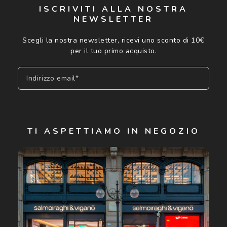
ISCRIVITI ALLA NOSTRA
NEWSLETTER
Scegli la nostra newsletter, ricevi uno sconto di 10€
per il tuo primo acquisto.
Indirizzo email*
Iscriviti
TI ASPETTIAMO IN NEGOZIO
Cliccando su "Iscriviti", confermo di avere più di 16 anni e
acconsento all'utilizzo dei miei Dati Personali da parte di
Luxottica Group S.p.A. per l'invio di offerte speciali, novità
ed altre comunicazioni di carattere pubblicitario (consultare
Informativa sulla privacy
per ulteriori informazioni).