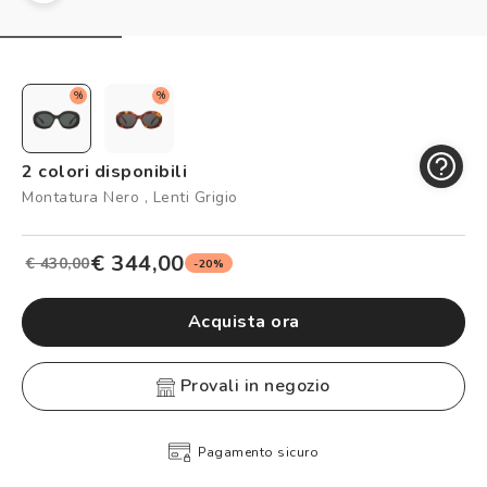
Controllo visivo
Prenota un test della vista gratuito
Carta fedeltà
%
%
Logout
2 colori disponibili
Montatura Nero , Lenti Grigio
€ 344,00
€ 430,00
-20%
Acquista ora
provali in negozio
Pagamento sicuro