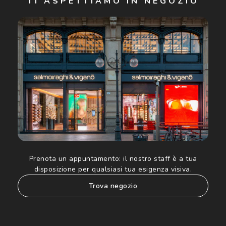
TI ASPETTIAMO IN NEGOZIO
Cliccando su "Iscriviti", confermo di avere più di 16 anni e
acconsento all'utilizzo dei miei Dati Personali da parte di
Luxottica Group S.p.A. per l'invio di offerte speciali, novità
ed altre comunicazioni di carattere pubblicitario (consultare
Informativa sulla privacy
per ulteriori informazioni).
Prenota un appuntamento:
il nostro staff è a tua
disposizione per qualsiasi tua esigenza visiva.
trova negozio