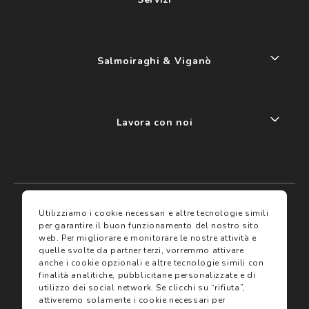
Salmoiraghi & Viganò
Lavora con noi
My account
I miei preferiti
Utilizziamo i cookie necessari e altre tecnologie simili
per garantire il buon funzionamento del nostro sito
web.
Per migliorare e monitorare le nostre attività e
Assicurazioni
quelle svolte da partner terzi, vorremmo attivare
anche i cookie opzionali e altre tecnologie simili con
finalità analitiche, pubblicitarie personalizzate e di
Termini e condizioni
Servizi
utilizzo dei social network.
Se clicchi su “rifiuta”,
Termini di vendita
attiveremo solamente i cookie necessari per
Avvertenze e informazioni di sicurezza sui prodotti