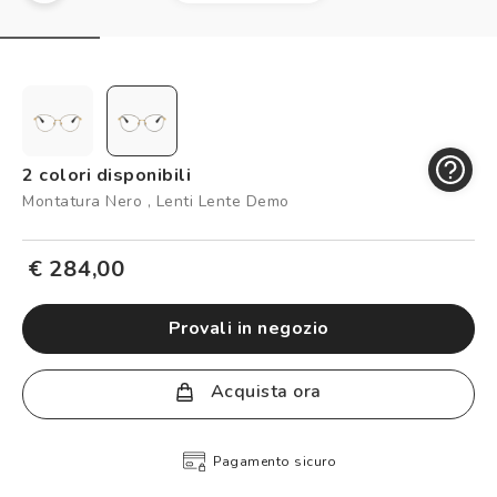
Controllo visivo
Prenota un test della vista gratuito
Carta fedeltà
Logout
2 colori disponibili
Montatura Nero , Lenti Lente Demo
€ 284,00
provali in negozio
Acquista ora
Pagamento sicuro