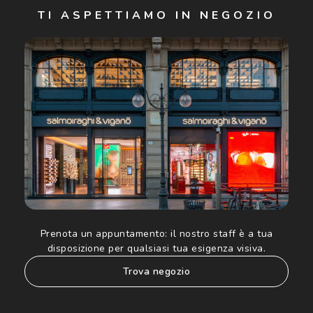
TI ASPETTIAMO IN NEGOZIO
Cliccando su "Iscriviti", confermo di avere più di 16 anni e
acconsento all'utilizzo dei miei Dati Personali da parte di
Luxottica Group S.p.A. per l'invio di offerte speciali, novità
ed altre comunicazioni di carattere pubblicitario (consultare
Informativa sulla privacy
per ulteriori informazioni).
Prenota un appuntamento:
il nostro staff è a tua
disposizione per qualsiasi tua esigenza visiva.
trova negozio