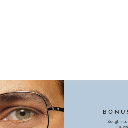
BONU
Scegli i t
la vi