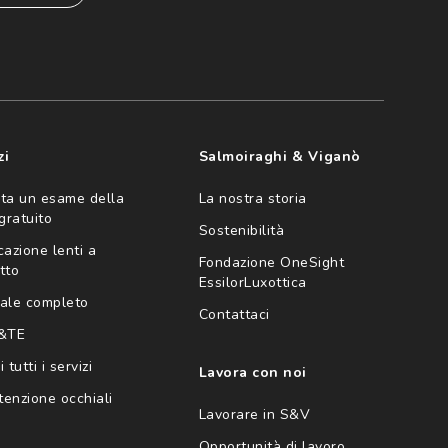
zi
Salmoiraghi & Viganò
ta un esame della
La nostra storia
 gratuito
Sostenibilità
cazione lenti a
Fondazione OneSight
tto
EssilorLuxottica
ale completo
Contattaci
 &TE
 tutti i servizi
Lavora con noi
enzione occhiali
Lavorare in S&V
Opportunità di lavoro