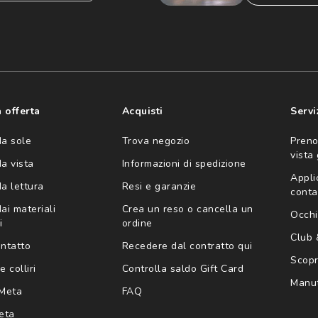
consento all'utilizzo
'invio di offerte
ario (consultare
 offerta
Acquisti
Servi
da sole
Trova negozio
Preno
vista
da vista
Informazioni di spedizione
Appli
da lettura
Resi e garanzie
conta
ai materiali
Crea un reso o cancella un
Occhi
i
ordine
Club
ontatto
Recedere dal contratto qui
Scopri
e colliri
Controlla saldo Gift Card
Manut
Meta
FAQ
eta