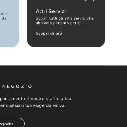
Altri Servizi
to in
e da
Scopri tutti gli altri servizi che
abbiamo pensato per te.
Scopri di più
N NEGOZIO
ppuntamento:
il nostro staff è a tua
er qualsiasi tua esigenza visiva.
egozio