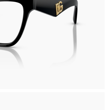
inima
Compra la tua montatura, ritirala in negozio