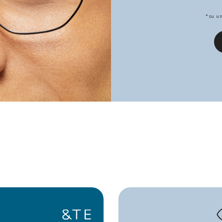
*su un