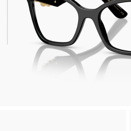
 consegna
Spedizione sicura e gratuita, senza spesa m