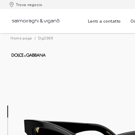
 consegna
Trova negozio
Lenti a contatto
Oc
Home page
dg3369