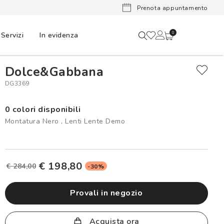
Lenti a cont
Prenota appuntamento
Servizi
In evidenza
0
Dolce&Gabbana
DG3369
0 colori disponibili
Montatura Nero , Lenti Lente Demo
€ 198,80
€ 284,00
-30%
provali in negozio
Acquista ora