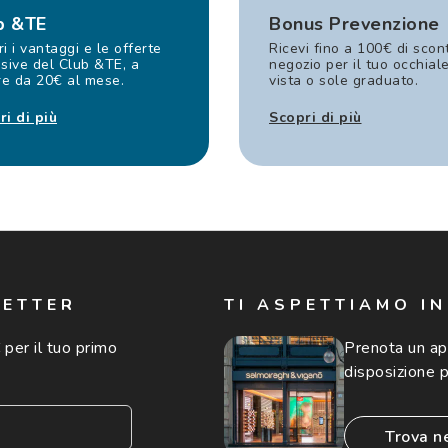
b &TE
Bonus Prevenzione
i i vantaggi e le offerte
Ricevi fino a 100€ di scon
sive del Club &TE, a
negozio per il tuo occhial
re da 20€ al mese.
vista o sole graduato.
ri di più
Scopri di più
LETTER
TI ASPETTIAMO I
 per il tuo primo
Prenota un a
disposizione p
trova n