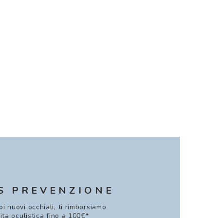
S PREVENZIONE
uoi nuovi occhiali, ti rimborsiamo
sita oculistica fino a 100€*