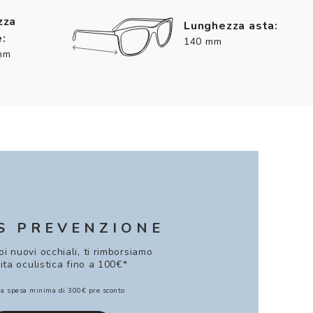
zza
Lunghezza asta:
:
140 mm
mm
S PREVENZIONE
uoi nuovi occhiali, ti rimborsiamo
sita oculistica fino a 100€*
a spesa minima di 300€ pre sconto