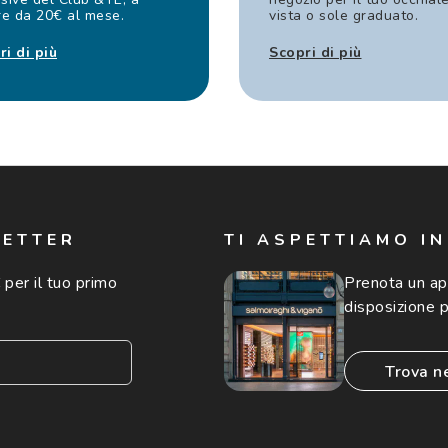
re da 20€ al mese.
vista o sole graduato.
ri di più
Scopri di più
LETTER
TI ASPETTIAMO I
 per il tuo primo
Prenota un a
disposizione p
trova n