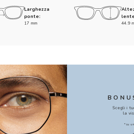
Larghezza
Alte
ponte:
lente
17 mm
44.9 
BONU
Scegli i t
la vi
*su un