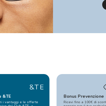
b &TE
Bonus Prevenzione
i i vantaggi e le offerte
Ricevi fino a 100€ di scon
sive del Club &TE, a
negozio per il tuo occhial