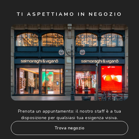
Iscriviti
TI ASPETTIAMO IN NEGOZIO
Cliccando su "Iscriviti", confermo di avere più di 16 anni e
acconsento all'utilizzo dei miei Dati Personali da parte di
Luxottica Group S.p.A. per l'invio di offerte speciali, novità
ed altre comunicazioni di carattere pubblicitario (consultare
Informativa sulla privacy
per ulteriori informazioni).
Prenota un appuntamento:
il nostro staff è a tua
disposizione per qualsiasi tua esigenza visiva.
trova negozio