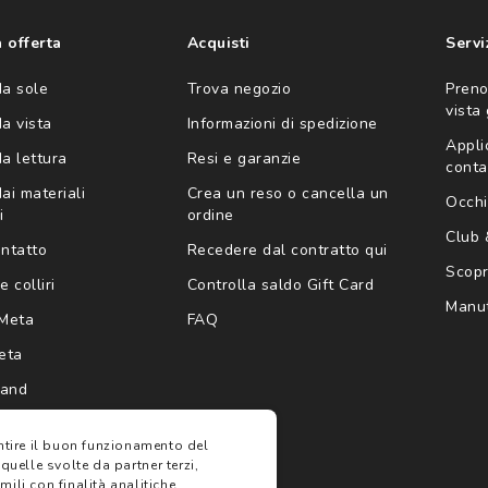
'invio di offerte
ario (consultare
 offerta
Acquisti
Servi
da sole
Trova negozio
Preno
vista
da vista
Informazioni di spedizione
Appli
da lettura
Resi e garanzie
conta
ai materiali
Crea un reso o cancella un
Occhi
i
ordine
Club
ontatto
Recedere dal contratto qui
Scopri
e colliri
Controlla saldo Gift Card
Manut
Meta
FAQ
eta
rand
antire il buon funzionamento del
 quelle svolte da partner terzi,
ili con finalità analitiche,