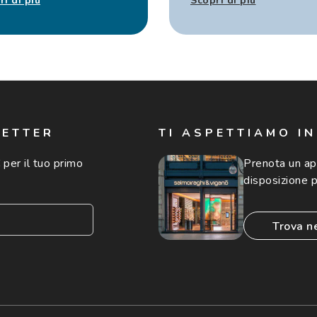
ri di più
Scopri di più
LETTER
TI ASPETTIAMO I
 per il tuo primo
Prenota un a
disposizione p
trova n
consento all'utilizzo