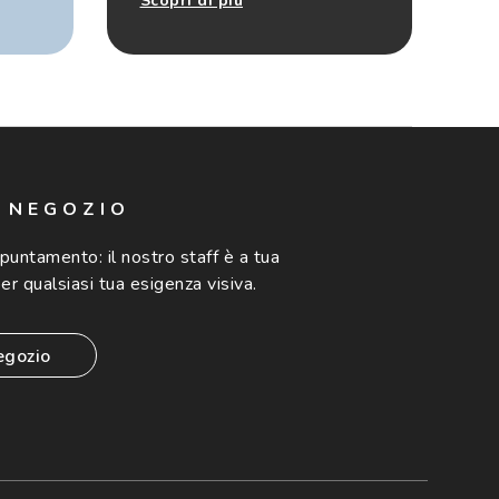
Scopri di più
N NEGOZIO
ppuntamento:
il nostro staff è a tua
er qualsiasi tua esigenza visiva.
egozio