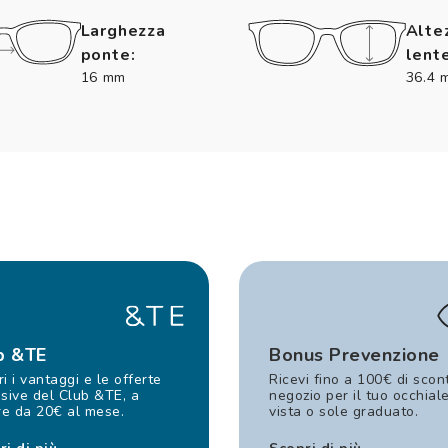
Larghezza
Alte
ponte:
lente
16 mm
36.4 
b &TE
Bonus Prevenzione
i i vantaggi e le offerte
Ricevi fino a 100€ di scon
sive del Club &TE, a
negozio per il tuo occhial
re da 20€ al mese.
vista o sole graduato.