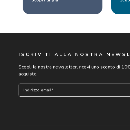
Scopri di più
Scop
ISCRIVITI ALLA NOSTRA NEWS
Scegli la nostra newsletter, ricevi uno sconto di 10€
acquisto.
Indirizzo email*
Iscriviti
Cliccando su "Iscriviti", confermo di avere più di 16 anni e ac