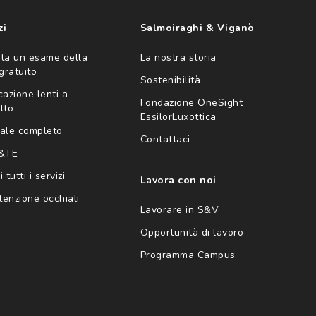
zi
Salmoiraghi & Viganò
ta un esame della
La nostra storia
 gratuito
Sostenibilità
cazione lenti a
Fondazione OneSight
tto
EssilorLuxottica
ale completo
Contattaci
 &TE
 tutti i servizi
Lavora con noi
enzione occhiali
Lavorare in S&V
Opportunità di lavoro
Programma Campus