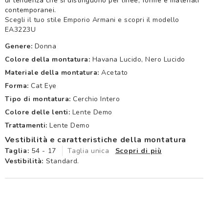
di tendenza che si distinguono per linee, forme e materiali
contemporanei.
Scegli il tuo stile Emporio Armani e scopri il modello
EA3223U
Genere:
Donna
Colore della montatura:
Havana Lucido, Nero Lucido
Materiale della montatura:
Acetato
Forma:
Cat Eye
Tipo di montatura:
Cerchio Intero
Colore delle lenti:
Lente Demo
Trattamenti:
Lente Demo
Vestibilità e caratteristiche della montatura
Taglia:
54 - 17
Taglia unica
Scopri di più
Vestibilità:
Standard.