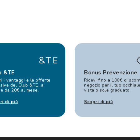
b &TE
Bonus Prevenzione
i i vantaggi e le offerte
Ricevi fino a 100€ di scon
sive del Club &TE, a
negozio per il tuo occhial
re da 20€ al mese.
vista o sole graduato.
ri di più
Scopri di più