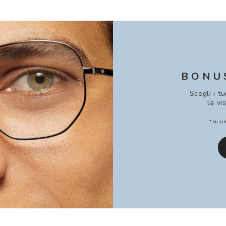
BONU
Scegli i t
la vi
*su un