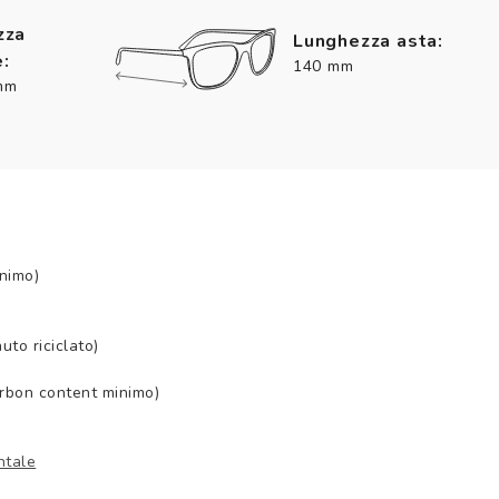
zza
Lunghezza asta:
:
140 mm
mm
nimo)
to riciclato)
arbon content minimo)
ntale