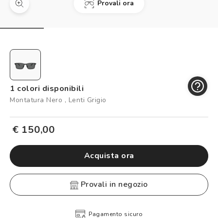
Provali ora
Controllo visivo
Prenota un test della vista gratuito
Carta fedeltà
Logout
1 colori disponibili
Montatura Nero , Lenti Grigio
€ 150,00
Acquista ora
provali in negozio
Pagamento sicuro