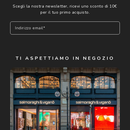
Scegli la nostra newsletter, ricevi uno sconto di 10€
per il tuo primo acquisto.
Indirizzo email*
Iscriviti
TI ASPETTIAMO IN NEGOZIO
Cliccando su "Iscriviti", confermo di avere più di 16 anni e
acconsento all'utilizzo dei miei Dati Personali da parte di
Luxottica Group S.p.A. per l'invio di offerte speciali, novità
ed altre comunicazioni di carattere pubblicitario (consultare
Informativa sulla privacy
per ulteriori informazioni).