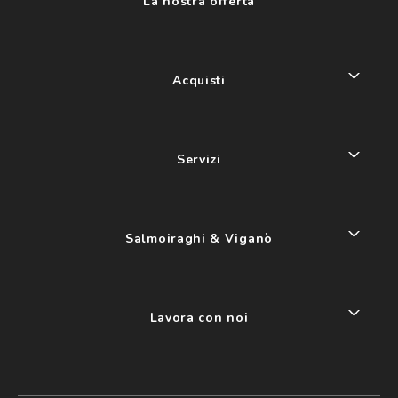
La nostra offerta
Acquisti
Servizi
Salmoiraghi & Viganò
Lavora con noi
My account