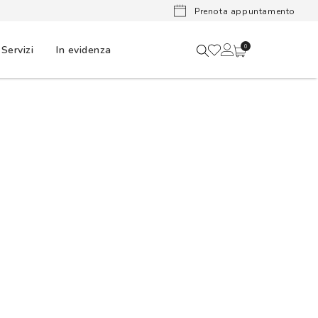
Lenti a cont
Prenota appuntamento
Servizi
In evidenza
0