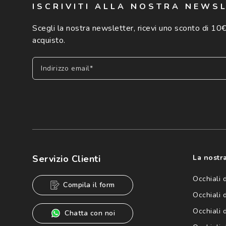
ISCRIVITI ALLA NOSTRA NEWS
Scegli la nostra newsletter, ricevi uno sconto di 10€
acquisto.
Indirizzo email*
Iscriviti
Cliccando su "Iscriviti", confermo di avere più di 16 anni e ac
dei miei Dati Personali da parte di Luxottica Group S.p.A. per l
speciali, novità ed altre comunicazioni di carattere pubblicit
Servizio Clienti
La nostra
Informativa sulla privacy
per ulteriori informazioni).
Occhiali 
Compila il form
Occhiali 
Occhiali 
Chatta con noi