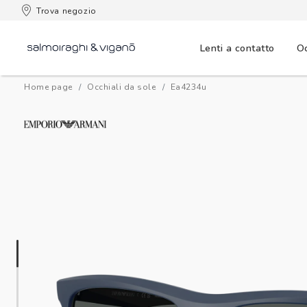
 consegna
Trova negozio
Lenti a contatto
Oc
Home page
Occhiali da sole
ea4234u