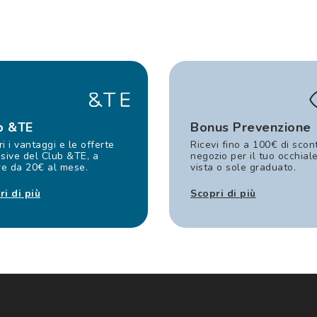
b &TE
Bonus Prevenzione
i i vantaggi e le offerte
Ricevi fino a 100€ di scon
sive del Club &TE, a
negozio per il tuo occhial
re da 20€ al mese.
vista o sole graduato.
ri di più
Scopri di più