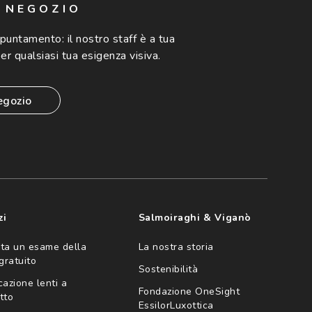
N NEGOZIO
ppuntamento:
il nostro staff è a tua
er qualsiasi tua esigenza visiva.
egozio
zi
Salmoiraghi & Viganò
ta un esame della
La nostra storia
 gratuito
Sostenibilità
cazione lenti a
Fondazione OneSight
tto
EssilorLuxottica