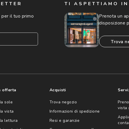
LETTER
TI ASPETTIAMO I
 per il tuo primo
Prenota un a
disposizione p
trova n
consento all'utilizzo
'invio di offerte
ario (consultare
 offerta
Acquisti
Servi
da sole
Trova negozio
Preno
vista
da vista
Informazioni di spedizione
Appli
da lettura
Resi e garanzie
conta