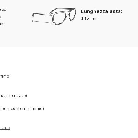
zza
Lunghezza asta:
:
145 mm
mm
nimo)
to riciclato)
arbon content minimo)
ntale