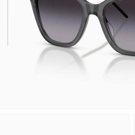
 consegna
Spedizione sicura e gratuita, senza spesa m