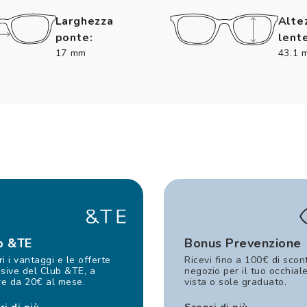
Larghezza
Alte
ponte:
lente
17 mm
43.1 
b &TE
Bonus Prevenzione
i i vantaggi e le offerte
Ricevi fino a 100€ di scon
sive del Club &TE, a
negozio per il tuo occhial
re da 20€ al mese.
vista o sole graduato.