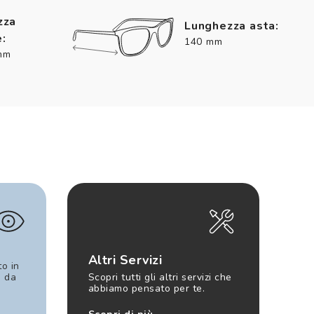
zza
Lunghezza asta:
:
140 mm
mm
Altri Servizi
to in
e da
Scopri tutti gli altri servizi che
abbiamo pensato per te.