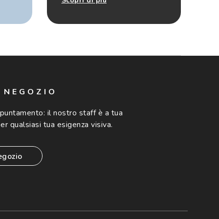
Scopri di più
N NEGOZIO
ppuntamento:
il nostro staff è a tua
er qualsiasi tua esigenza visiva.
egozio