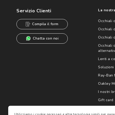
dei miei Dati Personali da parte di Luxottica Group S.p.A. per l
speciali, novità ed altre comunicazioni di carattere pubblicit
Servizio Clienti
La nostra
Informativa sulla privacy
per ulteriori informazioni).
Occhiali 
Compila il form
Occhiali 
Occhiali 
Chatta con noi
Occhiali d
alternativ
Lenti a c
Soluzioni 
Ray-Ban 
Oakley M
I nostri b
Gift card
Utilizziamo i cookie necessari e altre tecnologie simili per gar