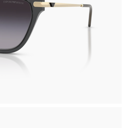
inima
Ritiro in negozio disponibile