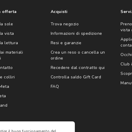
'invio di offerte
ario (consultare
 offerta
Acquisti
Servi
da sole
Trova negozio
Preno
vista
da vista
Informazioni di spedizione
Appli
da lettura
Resi e garanzie
conta
ai materiali
Crea un reso o cancella un
Occhi
i
ordine
Club
ontatto
Recedere dal contratto qui
Scopri
e colliri
Controlla saldo Gift Card
Manut
Meta
FAQ
eta
rand
antire il buon funzionamento del