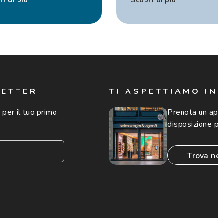
ri di più
Scopri di più
LETTER
TI ASPETTIAMO I
 per il tuo primo
Prenota un a
disposizione p
trova n
consento all'utilizzo