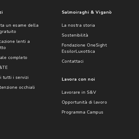
zi
Salmoiraghi & Viganò
ta un esame della
La nostra storia
 gratuito
Sostenibilità
cazione lenti a
Fondazione OneSight
tto
EssilorLuxottica
ale completo
Contattaci
 &TE
 tutti i servizi
Lavora con noi
enzione occhiali
Lavorare in S&V
Opportunità di lavoro
Programma Campus