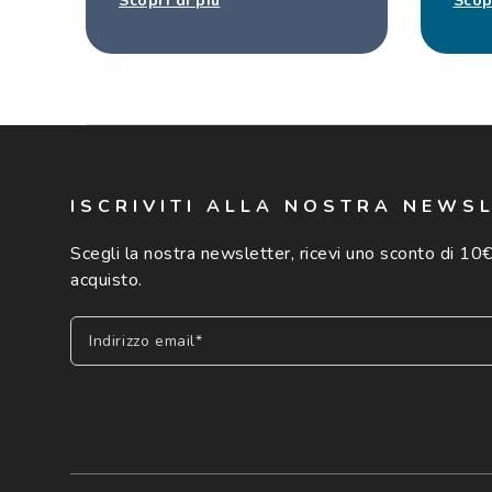
Scopri di più
Scop
ISCRIVITI ALLA NOSTRA NEWS
Scegli la nostra newsletter, ricevi uno sconto di 10€
acquisto.
Indirizzo email*
Iscriviti
Cliccando su "Iscriviti", confermo di avere più di 16 anni e ac