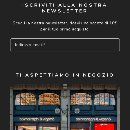
ISCRIVITI ALLA NOSTRA
NEWSLETTER
Scegli la nostra newsletter, ricevi uno sconto di 10€
per il tuo primo acquisto.
Indirizzo email*
Iscriviti
TI ASPETTIAMO IN NEGOZIO
Cliccando su "Iscriviti", confermo di avere più di 16 anni e
acconsento all'utilizzo dei miei Dati Personali da parte di
Luxottica Group S.p.A. per l'invio di offerte speciali, novità
ed altre comunicazioni di carattere pubblicitario (consultare
Informativa sulla privacy
per ulteriori informazioni).