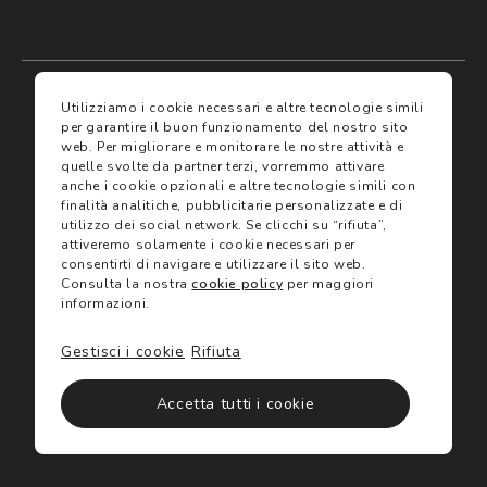
My account
I miei preferiti
Utilizziamo i cookie necessari e altre tecnologie simili
per garantire il buon funzionamento del nostro sito
web.
Per migliorare e monitorare le nostre attività e
Assicurazioni
quelle svolte da partner terzi, vorremmo attivare
anche i cookie opzionali e altre tecnologie simili con
finalità analitiche, pubblicitarie personalizzate e di
Termini e condizioni
Servizi
utilizzo dei social network.
Se clicchi su “rifiuta”,
Termini di vendita
attiveremo solamente i cookie necessari per
Avvertenze e informazioni di sicurezza sui prodotti
consentirti di navigare e utilizzare il sito web.
Informativa sulla Privacy
Consulta la nostra
cookie policy
per maggiori
Trova negozio
Utilizzo dei cookie
informazioni.
Site map
Gift Card
Gestisci i cookie
Rifiuta
©2024 Salmoiraghi & Viganò All Rights Reserved
Accetta tutti i cookie