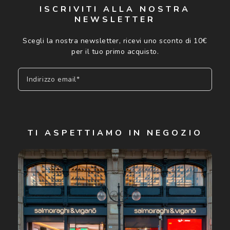
ISCRIVITI ALLA NOSTRA
NEWSLETTER
Scegli la nostra newsletter, ricevi uno sconto di 10€
per il tuo primo acquisto.
Indirizzo email*
Iscriviti
TI ASPETTIAMO IN NEGOZIO
Cliccando su "Iscriviti", confermo di avere più di 16 anni e
acconsento all'utilizzo dei miei Dati Personali da parte di
Luxottica Group S.p.A. per l'invio di offerte speciali, novità
ed altre comunicazioni di carattere pubblicitario (consultare
Informativa sulla privacy
per ulteriori informazioni).