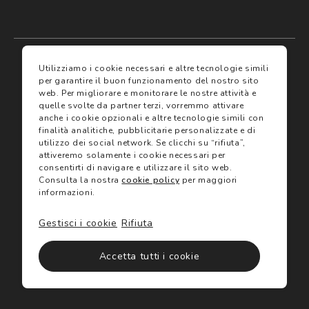
My account
I miei preferiti
Utilizziamo i cookie necessari e altre tecnologie simili
per garantire il buon funzionamento del nostro sito
web.
Per migliorare e monitorare le nostre attività e
Assicurazioni
quelle svolte da partner terzi, vorremmo attivare
anche i cookie opzionali e altre tecnologie simili con
finalità analitiche, pubblicitarie personalizzate e di
Termini e condizioni
Servizi
utilizzo dei social network.
Se clicchi su “rifiuta”,
Termini di vendita
attiveremo solamente i cookie necessari per
Avvertenze e informazioni di sicurezza sui prodotti
consentirti di navigare e utilizzare il sito web.
Informativa sulla Privacy
Consulta la nostra
cookie policy
per maggiori
Trova negozio
Utilizzo dei cookie
informazioni.
Site map
Gift Card
Gestisci i cookie
Rifiuta
©2024 Salmoiraghi & Viganò All Rights Reserved
Accetta tutti i cookie