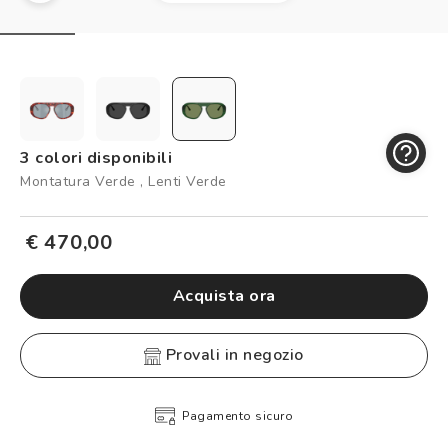
Controllo visivo
Prenota un test della vista gratuito
Carta fedeltà
Logout
3 colori disponibili
Montatura Verde , Lenti Verde
€ 470,00
Acquista ora
provali in negozio
Pagamento sicuro