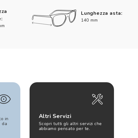
zza
Lunghezza asta:
:
140 mm
mm
Altri Servizi
to in
e da
Scopri tutti gli altri servizi che
abbiamo pensato per te.