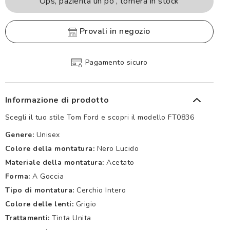
Ops, pazienta un po', tornerà in stock
provali in negozio
Pagamento sicuro
Informazione di prodotto
Scegli il tuo stile Tom Ford e scopri il modello FT0836
Genere:
Unisex
Colore della montatura:
Nero Lucido
Materiale della montatura:
Acetato
Forma:
A Goccia
Tipo di montatura:
Cerchio Intero
Colore delle lenti:
Grigio
Trattamenti:
Tinta Unita