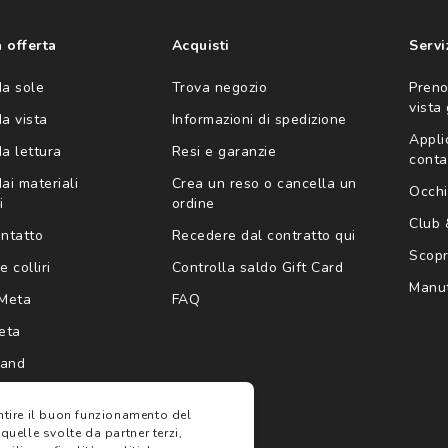
consento all'utilizzo
'invio di offerte
ario (consultare
 offerta
Acquisti
Servi
da sole
Trova negozio
Preno
vista
da vista
Informazioni di spedizione
Appli
da lettura
Resi e garanzie
conta
ai materiali
Crea un reso o cancella un
Occhi
i
ordine
Club
ontatto
Recedere dal contratto qui
Scopri
e colliri
Controlla saldo Gift Card
Manut
Meta
FAQ
eta
rand
antire il buon funzionamento del
 quelle svolte da partner terzi,