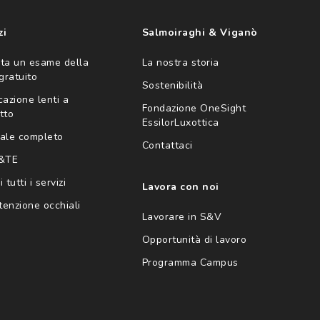
zi
Salmoiraghi & Viganò
ta un esame della
La nostra storia
 gratuito
Sostenibilità
cazione lenti a
Fondazione OneSight
tto
EssilorLuxottica
ale completo
Contattaci
 &TE
 tutti i servizi
Lavora con noi
enzione occhiali
Lavorare in S&V
Opportunità di lavoro
Programma Campus