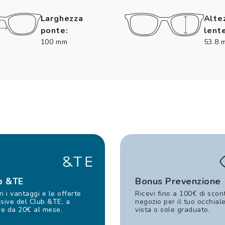
Larghezza
Alte
ponte:
lente
100 mm
53.8 
b &TE
Bonus Prevenzione
i i vantaggi e le offerte
Ricevi fino a 100€ di scon
sive del Club &TE, a
negozio per il tuo occhial
re da 20€ al mese.
vista o sole graduato.