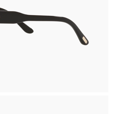
inima
Ritiro in negozio disponibile