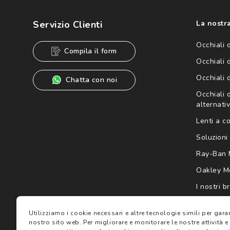
Cliccando su "Iscriviti", confermo di avere più di 16 anni e ac
dei miei Dati Personali da parte di Luxottica Group S.p.A. per l
speciali, novità ed altre comunicazioni di carattere pubblicit
Servizio Clienti
La nostra
Informativa sulla privacy
per ulteriori informazioni).
Occhiali 
Compila il form
Occhiali 
Occhiali 
Chatta con noi
Occhiali d
alternativ
Lenti a c
Soluzioni 
Ray-Ban 
Oakley M
I nostri b
Gift card
Utilizziamo i cookie necessari e altre tecnologie simili per gar
nostro sito web.
Per migliorare e monitorare le nostre attività e