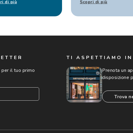
ri di più
Scopri di più
LETTER
TI ASPETTIAMO I
 per il tuo primo
Prenota un a
disposizione p
trova n