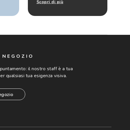
Scopri di più
N NEGOZIO
ppuntamento:
il nostro staff è a tua
er qualsiasi tua esigenza visiva.
egozio