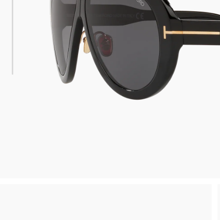
 consegna
Spedizione sicura e gratuita, senza spesa m