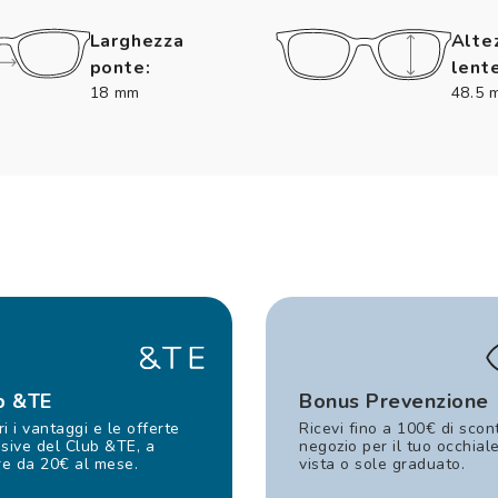
Larghezza
Alte
ponte:
lente
18 mm
48.5 
b &TE
Bonus Prevenzione
i i vantaggi e le offerte
Ricevi fino a 100€ di scon
sive del Club &TE, a
negozio per il tuo occhial
re da 20€ al mese.
vista o sole graduato.