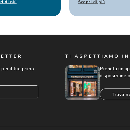
ri di più
Scopri di più
LETTER
TI ASPETTIAMO I
 per il tuo primo
Prenota un a
disposizione p
trova n