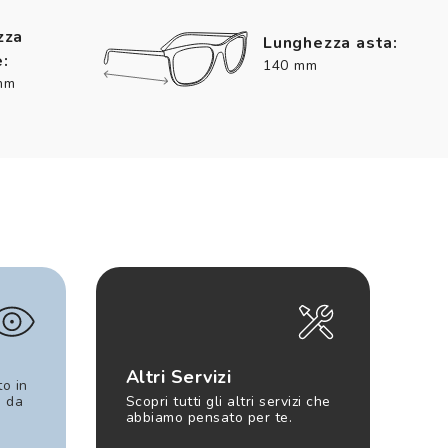
zza
Lunghezza asta:
:
140 mm
mm
Altri Servizi
to in
e da
Scopri tutti gli altri servizi che
abbiamo pensato per te.