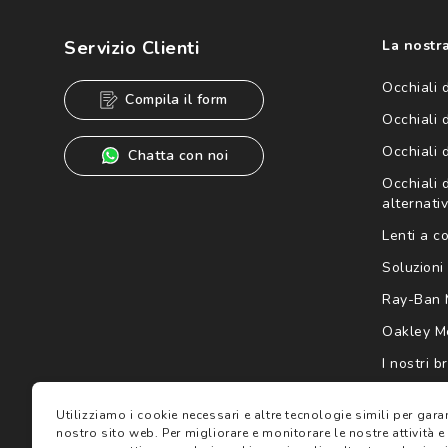
Cliccando su "Iscriviti", confermo di avere più di 16 anni e ac
dei miei Dati Personali da parte di Luxottica Group S.p.A. per l
speciali, novità ed altre comunicazioni di carattere pubblicit
Servizio Clienti
La nostra
Informativa sulla privacy
per ulteriori informazioni).
Occhiali 
Compila il form
Occhiali 
Occhiali 
Chatta con noi
Occhiali d
alternativ
Lenti a c
Soluzioni 
Ray-Ban 
Oakley M
I nostri b
Gift card
Utilizziamo i cookie necessari e altre tecnologie simili per gar
nostro sito web.
Per migliorare e monitorare le nostre attività e