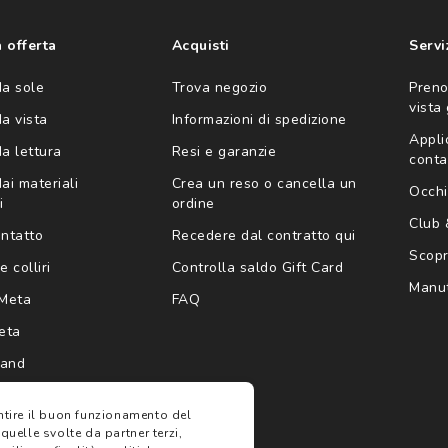
consento all'utilizzo
'invio di offerte
ario (consultare
 offerta
Acquisti
Servi
da sole
Trova negozio
Preno
vista
da vista
Informazioni di spedizione
Appli
da lettura
Resi e garanzie
conta
ai materiali
Crea un reso o cancella un
Occhi
i
ordine
Club
ontatto
Recedere dal contratto qui
Scopri
e colliri
Controlla saldo Gift Card
Manut
Meta
FAQ
eta
rand
antire il buon funzionamento del
 quelle svolte da partner terzi,