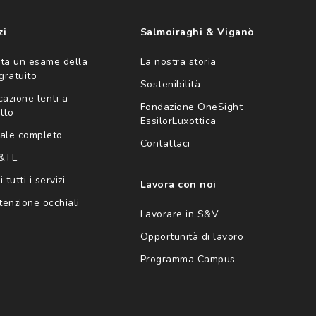
zi
Salmoiraghi & Viganò
ta un esame della
La nostra storia
 gratuito
Sostenibilità
cazione lenti a
Fondazione OneSight
tto
EssilorLuxottica
ale completo
Contattaci
 &TE
 tutti i servizi
Lavora con noi
enzione occhiali
Lavorare in S&V
Opportunità di lavoro
Programma Campus