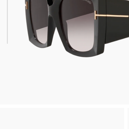
esa minima
Ritiro in negozio disponibile