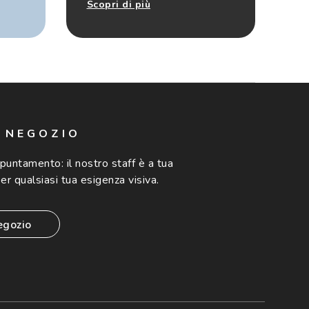
Scopri di più
N NEGOZIO
ppuntamento:
il nostro staff è a tua
er qualsiasi tua esigenza visiva.
egozio