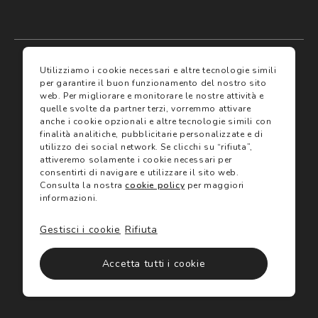
My account
I miei preferiti
Utilizziamo i cookie necessari e altre tecnologie simili
per garantire il buon funzionamento del nostro sito
web.
Per migliorare e monitorare le nostre attività e
Assicurazioni
quelle svolte da partner terzi, vorremmo attivare
anche i cookie opzionali e altre tecnologie simili con
finalità analitiche, pubblicitarie personalizzate e di
Termini e condizioni
Servizi
utilizzo dei social network.
Se clicchi su “rifiuta”,
Termini di vendita
attiveremo solamente i cookie necessari per
Avvertenze e informazioni di sicurezza sui prodotti
consentirti di navigare e utilizzare il sito web.
Informativa sulla Privacy
Consulta la nostra
cookie policy
per maggiori
Trova negozio
Utilizzo dei cookie
informazioni.
Site map
Gift Card
Gestisci i cookie
Rifiuta
©2024 Salmoiraghi & Viganò All Rights Reserved
Accetta tutti i cookie