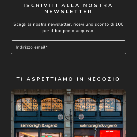
ISCRIVITI ALLA NOSTRA
NEWSLETTER
Scegli la nostra newsletter, ricevi uno sconto di 10€
per il tuo primo acquisto.
Indirizzo email*
Iscriviti
TI ASPETTIAMO IN NEGOZIO
Cliccando su "Iscriviti", confermo di avere più di 16 anni e
acconsento all'utilizzo dei miei Dati Personali da parte di
Luxottica Group S.p.A. per l'invio di offerte speciali, novità
ed altre comunicazioni di carattere pubblicitario (consultare
Informativa sulla privacy
per ulteriori informazioni).