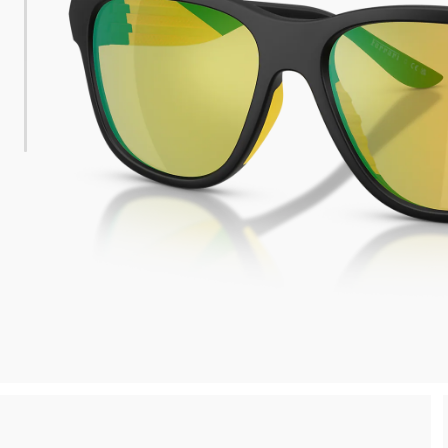
 consegna
Spedizione sicura e gratuita, senza spesa m