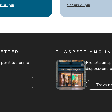
ri di più
Scopri di più
LETTER
TI ASPETTIAMO I
 per il tuo primo
Prenota un a
disposizione p
trova n