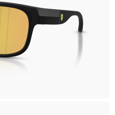
inima
Ritiro in negozio disponibile