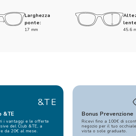
Larghezza
Alte
ponte:
lente
17 mm
45.6 
b &TE
Bonus Prevenzione
i i vantaggi e le offerte
Ricevi fino a 100€ di scon
sive del Club &TE, a
negozio per il tuo occhial
re da 20€ al mese.
vista o sole graduato.