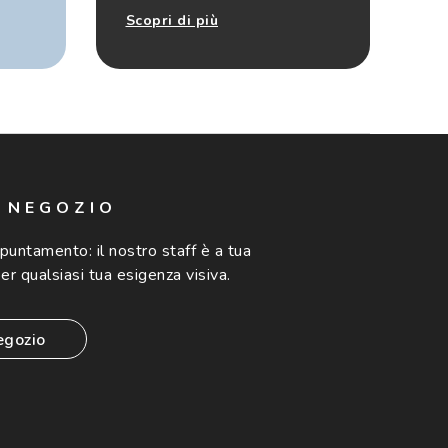
Scopri di più
N NEGOZIO
ppuntamento:
il nostro staff è a tua
er qualsiasi tua esigenza visiva.
egozio