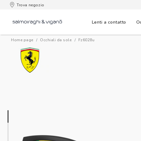
 consegna
Trova negozio
Lenti a contatto
Oc
Home page
Occhiali da sole
fz6028u