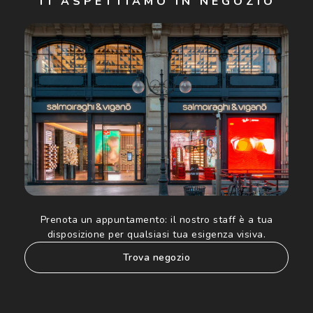
TI ASPETTIAMO IN NEGOZIO
Cliccando su "Iscriviti", confermo di avere più di 16 anni e
acconsento all'utilizzo dei miei Dati Personali da parte di
Luxottica Group S.p.A. per l'invio di offerte speciali, novità
ed altre comunicazioni di carattere pubblicitario (consultare
Informativa sulla privacy
per ulteriori informazioni).
Prenota un appuntamento:
il nostro staff è a tua
disposizione per qualsiasi tua esigenza visiva.
trova negozio