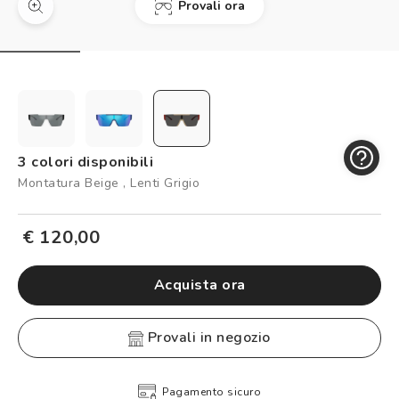
Provali ora
Controllo visivo
Prenota un test della vista gratuito
Carta fedeltà
Logout
3 colori disponibili
Montatura Beige , Lenti Grigio
€ 120,00
Acquista ora
provali in negozio
Pagamento sicuro