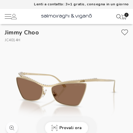
Lenti a contatto: 3+1 gratis, consegna in un giorno
0
Jimmy Choo
Ciao,
Lenti a contatto
JC4014H
Il mio profilo
Occhiali da vista
Rubrica indirizzi
Occhiali da sole
Metodi di pagamento
AI Glasses
I miei ordini
Brand
Acquisto periodico
In evidenza
Provali ora