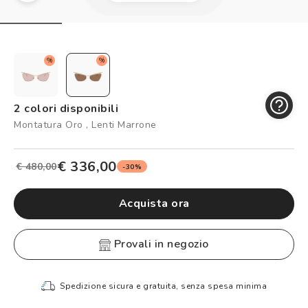
Controllo visivo
Prenota un test della vista gratuito
Carta fedeltà
%
%
Logout
2 colori disponibili
Montatura Oro , Lenti Marrone
€ 336,00
€ 480,00
-30%
Acquista ora
provali in negozio
Spedizione sicura e gratuita, senza spesa minima