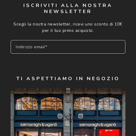
ISCRIVITI ALLA NOSTRA
NEWSLETTER
Scegli la nostra newsletter, ricevi uno sconto di 10€
per il tuo primo acquisto.
Indirizzo email*
Iscriviti
TI ASPETTIAMO IN NEGOZIO
Cliccando su "Iscriviti", confermo di avere più di 16 anni e
acconsento all'utilizzo dei miei Dati Personali da parte di
Luxottica Group S.p.A. per l'invio di offerte speciali, novità
ed altre comunicazioni di carattere pubblicitario (consultare
Informativa sulla privacy
per ulteriori informazioni).