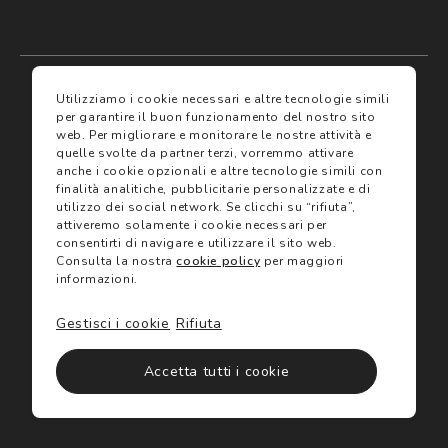
My account
I miei preferiti
Utilizziamo i cookie necessari e altre tecnologie simili
per garantire il buon funzionamento del nostro sito
web.
Per migliorare e monitorare le nostre attività e
Assicurazioni
quelle svolte da partner terzi, vorremmo attivare
anche i cookie opzionali e altre tecnologie simili con
finalità analitiche, pubblicitarie personalizzate e di
Termini e condizioni
Servizi
utilizzo dei social network.
Se clicchi su “rifiuta”,
Termini di vendita
attiveremo solamente i cookie necessari per
Avvertenze e informazioni di sicurezza sui prodotti
consentirti di navigare e utilizzare il sito web.
Informativa sulla Privacy
Consulta la nostra
cookie policy
per maggiori
Trova negozio
Utilizzo dei cookie
informazioni.
Site map
Gift Card
Gestisci i cookie
Rifiuta
©2024 Salmoiraghi & Viganò All Rights Reserved
Accetta tutti i cookie