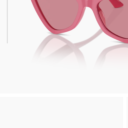
 consegna
Spedizione sicura e gratuita, senza spesa m