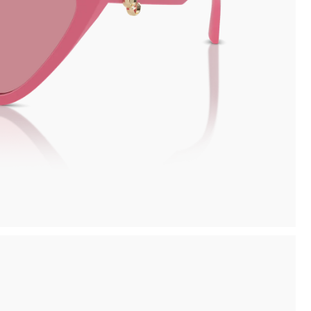
inima
Ritiro in negozio disponibile