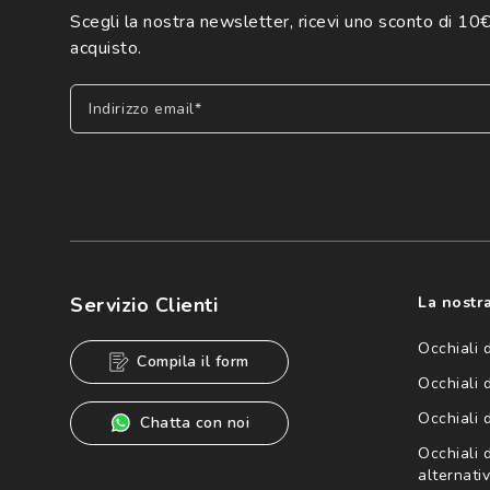
Scegli la nostra newsletter, ricevi uno sconto di 10€
acquisto.
Indirizzo email*
Iscriviti
Cliccando su "Iscriviti", confermo di avere più di 16 anni e ac
dei miei Dati Personali da parte di Luxottica Group S.p.A. per l
speciali, novità ed altre comunicazioni di carattere pubblicit
Servizio Clienti
La nostra
Informativa sulla privacy
per ulteriori informazioni).
Occhiali 
Compila il form
Occhiali 
Occhiali 
Chatta con noi
Occhiali d
alternativ