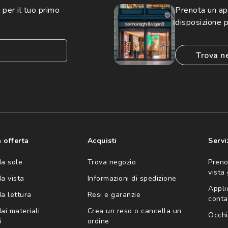
 per il tuo primo
Prenota un a
disposizione p
trova n
consento all'utilizzo
'invio di offerte
ario (consultare
 offerta
Acquisti
Servi
da sole
Trova negozio
Preno
vista
da vista
Informazioni di spedizione
Appli
da lettura
Resi e garanzie
conta
ai materiali
Crea un reso o cancella un
Occhi
i
ordine