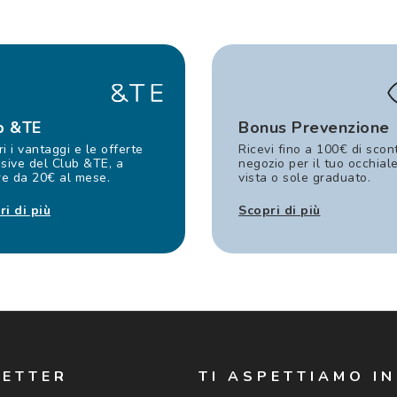
b &TE
Bonus Prevenzione
i i vantaggi e le offerte
Ricevi fino a 100€ di scon
sive del Club &TE, a
negozio per il tuo occhial
re da 20€ al mese.
vista o sole graduato.
ri di più
Scopri di più
LETTER
TI ASPETTIAMO I