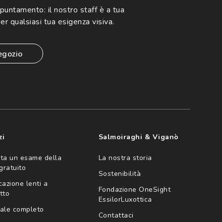
ppuntamento:
il nostro staff è a tua
er qualsiasi tua esigenza visiva.
egozio
zi
Salmoiraghi & Viganò
ta un esame della
La nostra storia
 gratuito
Sostenibilità
cazione lenti a
Fondazione OneSight
tto
EssilorLuxottica
ale completo
Contattaci