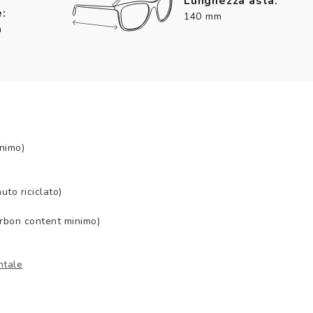
Lunghezza asta:
:
140 mm
m
nimo)
to riciclato)
arbon content minimo)
ntale