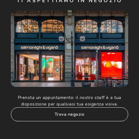
TI ASPETTIAMO IN NEGOZIO
Cliccando su "Iscriviti", confermo di avere più di 16 anni e
acconsento all'utilizzo dei miei Dati Personali da parte di
Luxottica Group S.p.A. per l'invio di offerte speciali, novità
ed altre comunicazioni di carattere pubblicitario (consultare
Informativa sulla privacy
per ulteriori informazioni).
Prenota un appuntamento:
il nostro staff è a tua
disposizione per qualsiasi tua esigenza visiva.
trova negozio