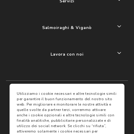
Servizi
Salmoiraghi & Viganò
Lavora con noi
My account
I miei preferiti
Utilizziamo i cookie necessari e altre tecnologie simili
per garantire il buon funzionamento del nostro sito
web.
Per migliorare e monitorare le nostre attività e
Assicurazioni
quelle svolte da partner terzi, vorremmo attivare
anche i cookie opzionali e altre tecnologie simili con
finalità analitiche, pubblicitarie personalizzate e di
Termini e condizioni
Servizi
utilizzo dei social network.
Se clicchi su “rifiuta”,
Termini di vendita
attiveremo solamente i cookie necessari per
Avvertenze e informazioni di sicurezza sui prodotti