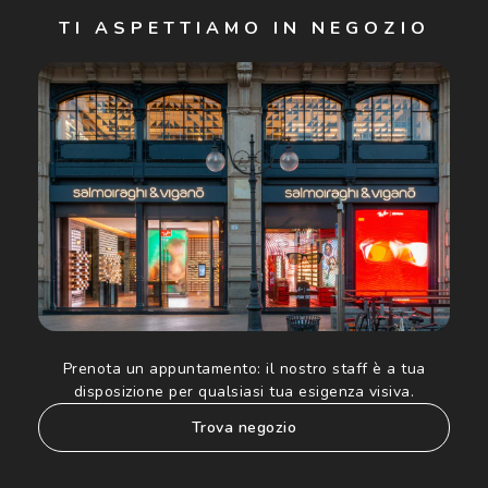
Iscriviti
TI ASPETTIAMO IN NEGOZIO
Cliccando su "Iscriviti", confermo di avere più di 16 anni e
acconsento all'utilizzo dei miei Dati Personali da parte di
Luxottica Group S.p.A. per l'invio di offerte speciali, novità
ed altre comunicazioni di carattere pubblicitario (consultare
Informativa sulla privacy
per ulteriori informazioni).
Prenota un appuntamento:
il nostro staff è a tua
disposizione per qualsiasi tua esigenza visiva.
trova negozio