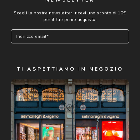
Scegli la nostra newsletter, ricevi uno sconto di 10€
per il tuo primo acquisto.
Indirizzo email*
Iscriviti
TI ASPETTIAMO IN NEGOZIO
Cliccando su "Iscriviti", confermo di avere più di 16 anni e
acconsento all'utilizzo dei miei Dati Personali da parte di
Luxottica Group S.p.A. per l'invio di offerte speciali, novità
ed altre comunicazioni di carattere pubblicitario (consultare
Informativa sulla privacy
per ulteriori informazioni).