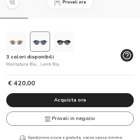
Provali ora
Controllo visivo
Prenota un test della vista gratuito
Carta fedeltà
Logout
3 colori disponibili
Montatura Blu , Lenti Blu
€ 420,00
Acquista ora
provali in negozio
Spedizione sicura e gratuita, senza spesa minima