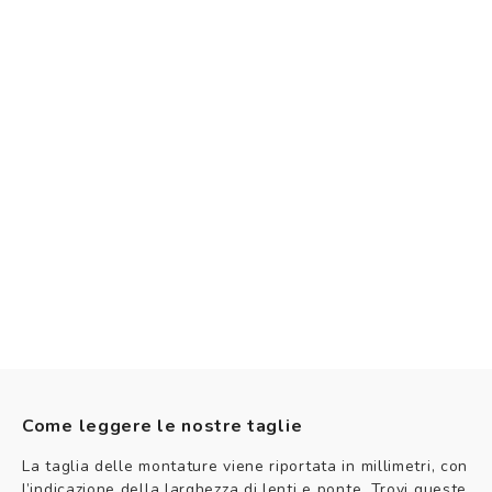
Come leggere le nostre taglie
La taglia delle montature viene riportata in millimetri, con
l’indicazione della larghezza di lenti e ponte. Trovi queste