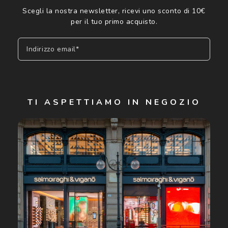
Scegli la nostra newsletter, ricevi uno sconto di 10€
per il tuo primo acquisto.
Indirizzo email*
Iscriviti
TI ASPETTIAMO IN NEGOZIO
Cliccando su "Iscriviti", confermo di avere più di 16 anni e
acconsento all'utilizzo dei miei Dati Personali da parte di
Luxottica Group S.p.A. per l'invio di offerte speciali, novità
ed altre comunicazioni di carattere pubblicitario (consultare
Informativa sulla privacy
per ulteriori informazioni).