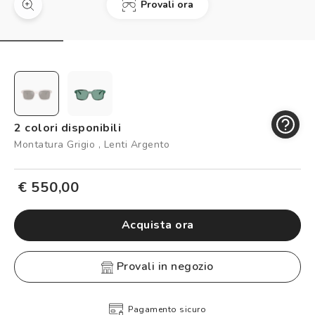
Provali ora
Controllo visivo
Prenota un test della vista gratuito
Carta fedeltà
Logout
2 colori disponibili
Montatura Grigio , Lenti Argento
€ 550,00
Acquista ora
provali in negozio
Pagamento sicuro