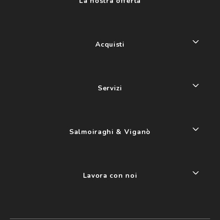
La nostra offerta
Acquisti
Servizi
Salmoiraghi & Viganò
Lavora con noi
My account