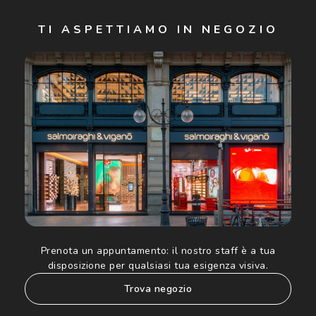
Iscriviti
TI ASPETTIAMO IN NEGOZIO
Cliccando su "Iscriviti", confermo di avere più di 16 anni e
acconsento all'utilizzo dei miei Dati Personali da parte di
Luxottica Group S.p.A. per l'invio di offerte speciali, novità
ed altre comunicazioni di carattere pubblicitario (consultare
Informativa sulla privacy
per ulteriori informazioni).
Prenota un appuntamento:
il nostro staff è a tua
disposizione per qualsiasi tua esigenza visiva.
trova negozio