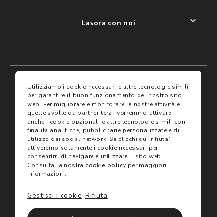
Lavora con noi
My account
I miei preferiti
Utilizziamo i cookie necessari e altre tecnologie simili
per garantire il buon funzionamento del nostro sito
web.
Per migliorare e monitorare le nostre attività e
Assicurazioni
quelle svolte da partner terzi, vorremmo attivare
anche i cookie opzionali e altre tecnologie simili con
finalità analitiche, pubblicitarie personalizzate e di
Termini e condizioni
Servizi
utilizzo dei social network.
Se clicchi su “rifiuta”,
Termini di vendita
attiveremo solamente i cookie necessari per
Avvertenze e informazioni di sicurezza sui prodotti
consentirti di navigare e utilizzare il sito web.
Informativa sulla Privacy
Consulta la nostra
cookie policy
per maggiori
Trova negozio
Utilizzo dei cookie
informazioni.
Site map
Gift Card
Gestisci i cookie
Rifiuta
©2024 Salmoiraghi & Viganò All Rights Reserved