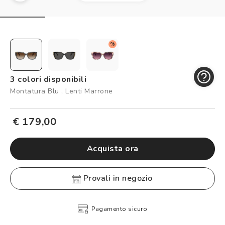
Controllo visivo
Prenota un test della vista gratuito
Carta fedeltà
%
Logout
3 colori disponibili
Montatura Blu , Lenti Marrone
€ 179,00
Acquista ora
provali in negozio
Pagamento sicuro