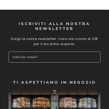
ISCRIVITI ALLA NOSTRA
NEWSLETTER
Scegli la nostra newsletter, ricevi uno sconto di 10€
per il tuo primo acquisto.
Indirizzo email*
Iscriviti
TI ASPETTIAMO IN NEGOZIO
Cliccando su "Iscriviti", confermo di avere più di 16 anni e
acconsento all'utilizzo dei miei Dati Personali da parte di
Luxottica Group S.p.A. per l'invio di offerte speciali, novità
ed altre comunicazioni di carattere pubblicitario (consultare
Informativa sulla privacy
per ulteriori informazioni).