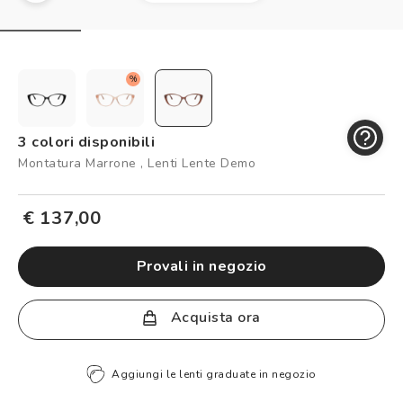
Controllo visivo
Prenota un test della vista gratuito
Carta fedeltà
%
Logout
3 colori disponibili
Montatura Marrone , Lenti Lente Demo
€ 137,00
provali in negozio
Acquista ora
Aggiungi le lenti graduate in negozio