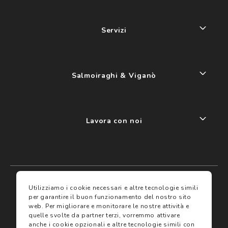
Servizi
Salmoiraghi & Viganò
Lavora con noi
My account
I miei preferiti
Utilizziamo i cookie necessari e altre tecnologie simili
per garantire il buon funzionamento del nostro sito
web.
Per migliorare e monitorare le nostre attività e
Assicurazioni
quelle svolte da partner terzi, vorremmo attivare
anche i cookie opzionali e altre tecnologie simili con