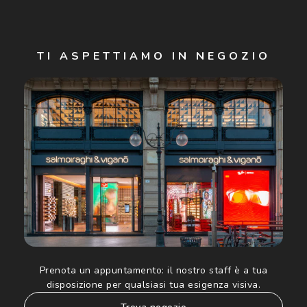
Iscriviti
TI ASPETTIAMO IN NEGOZIO
Cliccando su "Iscriviti", confermo di avere più di 16 anni e
acconsento all'utilizzo dei miei Dati Personali da parte di
Luxottica Group S.p.A. per l'invio di offerte speciali, novità
ed altre comunicazioni di carattere pubblicitario (consultare
Informativa sulla privacy
per ulteriori informazioni).
Prenota un appuntamento:
il nostro staff è a tua
disposizione per qualsiasi tua esigenza visiva.