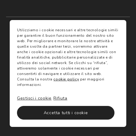
My account
I miei preferiti
Utilizziamo i cookie necessari e altre tecnologie simili
per garantire il buon funzionamento del nostro sito
web.
Per migliorare e monitorare le nostre attività e
Assicurazioni
quelle svolte da partner terzi, vorremmo attivare
anche i cookie opzionali e altre tecnologie simili con
finalità analitiche, pubblicitarie personalizzate e di
Termini e condizioni
Servizi
utilizzo dei social network.
Se clicchi su “rifiuta”,
Termini di vendita
attiveremo solamente i cookie necessari per
Avvertenze e informazioni di sicurezza sui prodotti
consentirti di navigare e utilizzare il sito web.
Informativa sulla Privacy
Consulta la nostra
cookie policy
per maggiori
Trova negozio
Utilizzo dei cookie
informazioni.
Site map
Gift Card
Gestisci i cookie
Rifiuta
©2024 Salmoiraghi & Viganò All Rights Reserved
Accetta tutti i cookie