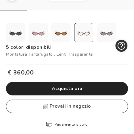
Controllo visivo
Prenota un test della vista gratuito
Carta fedeltà
Logout
5 colori disponibili
Montatura Tartarugato , Lenti Trasparente
€ 360,00
Acquista ora
provali in negozio
Pagamento sicuro