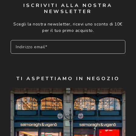
ISCRIVITI ALLA NOSTRA
NEWSLETTER
Scegli la nostra newsletter, ricevi uno sconto di 10€
per il tuo primo acquisto.
Indirizzo email*
Iscriviti
TI ASPETTIAMO IN NEGOZIO
Cliccando su "Iscriviti", confermo di avere più di 16 anni e
acconsento all'utilizzo dei miei Dati Personali da parte di
Luxottica Group S.p.A. per l'invio di offerte speciali, novità
ed altre comunicazioni di carattere pubblicitario (consultare
Informativa sulla privacy
per ulteriori informazioni).