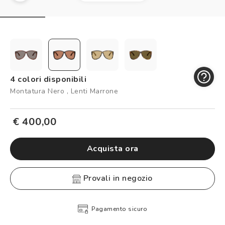
Controllo visivo
Prenota un test della vista gratuito
Carta fedeltà
Logout
4 colori disponibili
Montatura Nero , Lenti Marrone
€ 400,00
Acquista ora
provali in negozio
Pagamento sicuro