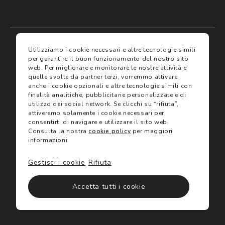
My account
I miei preferiti
Utilizziamo i cookie necessari e altre tecnologie simili
per garantire il buon funzionamento del nostro sito
web.
Per migliorare e monitorare le nostre attività e
Assicurazioni
quelle svolte da partner terzi, vorremmo attivare
anche i cookie opzionali e altre tecnologie simili con
finalità analitiche, pubblicitarie personalizzate e di
Termini e condizioni
Servizi
utilizzo dei social network.
Se clicchi su “rifiuta”,
Termini di vendita
attiveremo solamente i cookie necessari per
Avvertenze e informazioni di sicurezza sui prodotti
consentirti di navigare e utilizzare il sito web.
Informativa sulla Privacy
Consulta la nostra
cookie policy
per maggiori
Trova negozio
Utilizzo dei cookie
informazioni.
Site map
Gift Card
Gestisci i cookie
Rifiuta
©2024 Salmoiraghi & Viganò All Rights Reserved
Accetta tutti i cookie