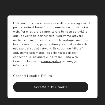
My account
I miei preferiti
Utilizziamo i cookie necessari e altre tecnologie simili
per garantire il buon funzionamento del nostro sito
web.
Per migliorare e monitorare le nostre attività e
Assicurazioni
quelle svolte da partner terzi, vorremmo attivare
anche i cookie opzionali e altre tecnologie simili con
finalità analitiche, pubblicitarie personalizzate e di
Termini e condizioni
Servizi
utilizzo dei social network.
Se clicchi su “rifiuta”,
Termini di vendita
attiveremo solamente i cookie necessari per
Avvertenze e informazioni di sicurezza sui prodotti
consentirti di navigare e utilizzare il sito web.
Informativa sulla Privacy
Consulta la nostra
cookie policy
per maggiori
Trova negozio
Utilizzo dei cookie
informazioni.
Site map
Gift Card
Gestisci i cookie
Rifiuta
©2024 Salmoiraghi & Viganò All Rights Reserved
Accetta tutti i cookie