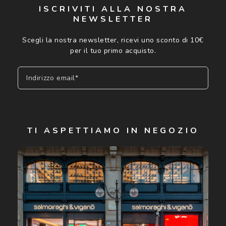
ISCRIVITI ALLA NOSTRA
NEWSLETTER
Scegli la nostra newsletter, ricevi uno sconto di 10€
per il tuo primo acquisto.
Indirizzo email*
Iscriviti
TI ASPETTIAMO IN NEGOZIO
Cliccando su "Iscriviti", confermo di avere più di 16 anni e
acconsento all'utilizzo dei miei Dati Personali da parte di
Luxottica Group S.p.A. per l'invio di offerte speciali, novità
ed altre comunicazioni di carattere pubblicitario (consultare
Informativa sulla privacy
per ulteriori informazioni).