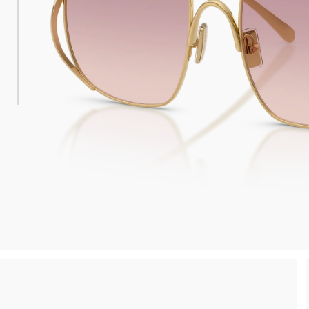
 consegna
Spedizione sicura e gratuita, senza spesa m