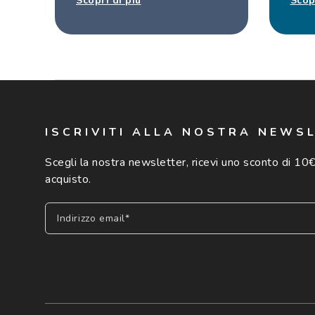
Scopri di più
Scop
ISCRIVITI ALLA NOSTRA NEWS
Scegli la nostra newsletter, ricevi uno sconto di 10€
acquisto.
Indirizzo email*
Iscriviti
Cliccando su "Iscriviti", confermo di avere più di 16 anni e ac