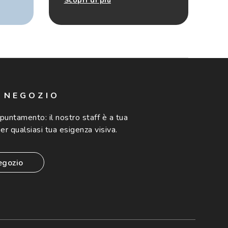
Scopri di più
N NEGOZIO
ppuntamento:
il nostro staff è a tua
er qualsiasi tua esigenza visiva.
egozio