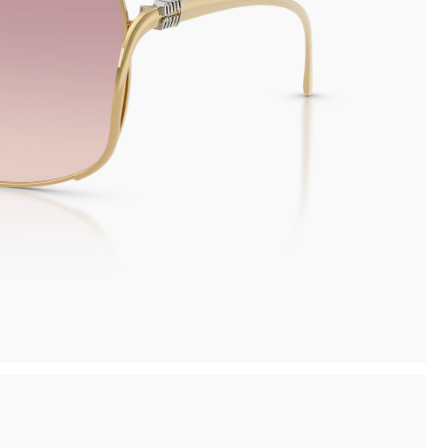
inima
Ritiro in negozio disponibile