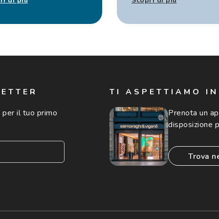
ri di più
Scopri di più
LETTER
TI ASPETTIAMO I
 per il tuo primo
Prenota un a
disposizione p
trova n
consento all'utilizzo