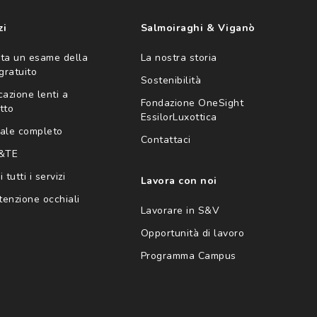
zi
Salmoiraghi & Viganò
ta un esame della
La nostra storia
 gratuito
Sostenibilità
cazione lenti a
Fondazione OneSight
tto
EssilorLuxottica
ale completo
Contattaci
 &TE
 tutti i servizi
Lavora con noi
enzione occhiali
Lavorare in S&V
Opportunità di lavoro
Programma Campus