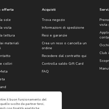
'invio di offerte
ario (consultare
 offerta
Acquisti
Servi
da sole
Trova negozio
Preno
vista
da vista
Informazioni di spedizione
Appli
da lettura
Resi e garanzie
conta
ai materiali
Crea un reso o cancella un
Occhi
i
ordine
Club
ontatto
Recedere dal contratto qui
Scopri
e colliri
Controlla saldo Gift Card
Manut
Meta
FAQ
eta
rand
antire il buon funzionamento del
 quelle svolte da partner terzi,
ili con finalità analitiche,