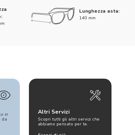
zza
Lunghezza asta:
:
140 mm
mm
Altri Servizi
to in
e da
Scopri tutti gli altri servizi che
abbiamo pensato per te.