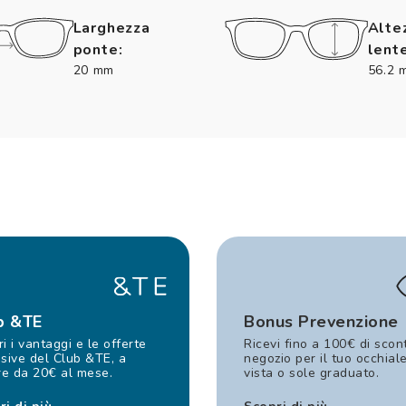
Larghezza
Alte
ponte:
lente
20 mm
56.2 
b &TE
Bonus Prevenzione
i i vantaggi e le offerte
Ricevi fino a 100€ di scon
sive del Club &TE, a
negozio per il tuo occhial
re da 20€ al mese.
vista o sole graduato.