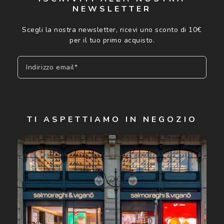
NEWSLETTER
Scegli la nostra newsletter, ricevi uno sconto di 10€
per il tuo primo acquisto.
Indirizzo email*
Iscriviti
TI ASPETTIAMO IN NEGOZIO
Cliccando su "Iscriviti", confermo di avere più di 16 anni e
acconsento all'utilizzo dei miei Dati Personali da parte di
Luxottica Group S.p.A. per l'invio di offerte speciali, novità
ed altre comunicazioni di carattere pubblicitario (consultare
Informativa sulla privacy
per ulteriori informazioni).