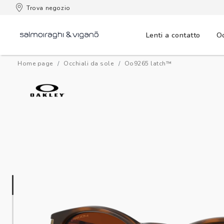
 consegna
Trova negozio
Lenti a contatto
Oc
Home page
Occhiali da sole
oo9265 latch™