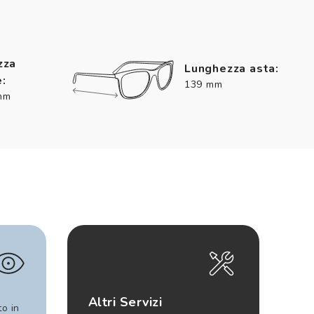
zza
Lunghezza asta:
:
139 mm
mm
Altri Servizi
to in