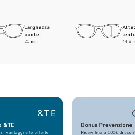
Larghezza
Alte
ponte:
lente
21 mm
44.8 
b &TE
Bonus Prevenzione
i i vantaggi e le offerte
Ricevi fino a 100€ di scon