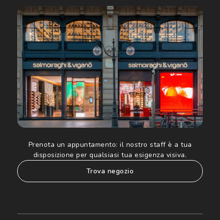
Cliccando su "Iscriviti", confermo di avere più di 16 anni e
acconsento all'utilizzo dei miei Dati Personali da parte di
Luxottica Group S.p.A. per l'invio di offerte speciali, novità
ed altre comunicazioni di carattere pubblicitario (consultare
Informativa sulla privacy
per ulteriori informazioni).
Prenota un appuntamento:
il nostro staff è a tua
disposizione per qualsiasi tua esigenza visiva.
trova negozio