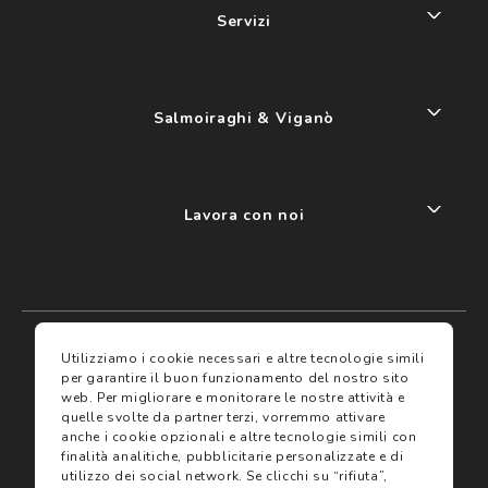
Servizi
Salmoiraghi & Viganò
Lavora con noi
My account
I miei preferiti
Utilizziamo i cookie necessari e altre tecnologie simili
per garantire il buon funzionamento del nostro sito
web.
Per migliorare e monitorare le nostre attività e
Assicurazioni
quelle svolte da partner terzi, vorremmo attivare
anche i cookie opzionali e altre tecnologie simili con
finalità analitiche, pubblicitarie personalizzate e di
Termini e condizioni
Servizi
utilizzo dei social network.
Se clicchi su “rifiuta”,
Termini di vendita