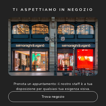
Iscriviti
TI ASPETTIAMO IN NEGOZIO
Cliccando su "Iscriviti", confermo di avere più di 16 anni e
acconsento all'utilizzo dei miei Dati Personali da parte di
Luxottica Group S.p.A. per l'invio di offerte speciali, novità
ed altre comunicazioni di carattere pubblicitario (consultare
Informativa sulla privacy
per ulteriori informazioni).
Prenota un appuntamento:
il nostro staff è a tua
disposizione per qualsiasi tua esigenza visiva.
trova negozio