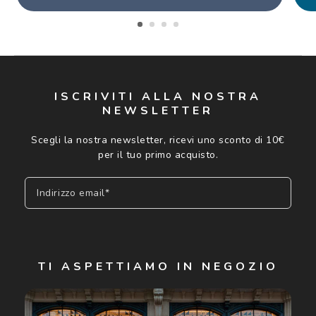
ISCRIVITI ALLA NOSTRA
NEWSLETTER
Scegli la nostra newsletter, ricevi uno sconto di 10€
per il tuo primo acquisto.
Indirizzo email*
Iscriviti
TI ASPETTIAMO IN NEGOZIO
Cliccando su "Iscriviti", confermo di avere più di 16 anni e
acconsento all'utilizzo dei miei Dati Personali da parte di
Luxottica Group S.p.A. per l'invio di offerte speciali, novità