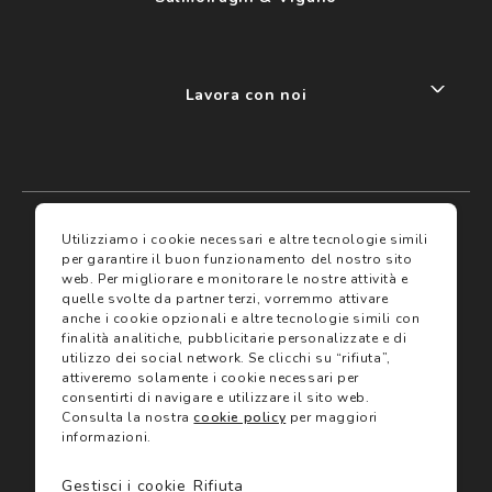
Lavora con noi
My account
I miei preferiti
Utilizziamo i cookie necessari e altre tecnologie simili
per garantire il buon funzionamento del nostro sito
web.
Per migliorare e monitorare le nostre attività e
Assicurazioni
quelle svolte da partner terzi, vorremmo attivare
anche i cookie opzionali e altre tecnologie simili con
finalità analitiche, pubblicitarie personalizzate e di
Termini e condizioni
Servizi
utilizzo dei social network.
Se clicchi su “rifiuta”,
Termini di vendita
attiveremo solamente i cookie necessari per
Avvertenze e informazioni di sicurezza sui prodotti
consentirti di navigare e utilizzare il sito web.
Informativa sulla Privacy
Consulta la nostra
cookie policy
per maggiori
Trova negozio
Utilizzo dei cookie
informazioni.
Site map
Gift Card
Gestisci i cookie
Rifiuta