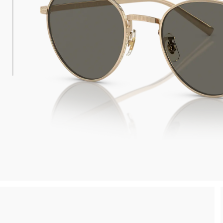
 consegna
Spedizione sicura e gratuita, senza spesa m