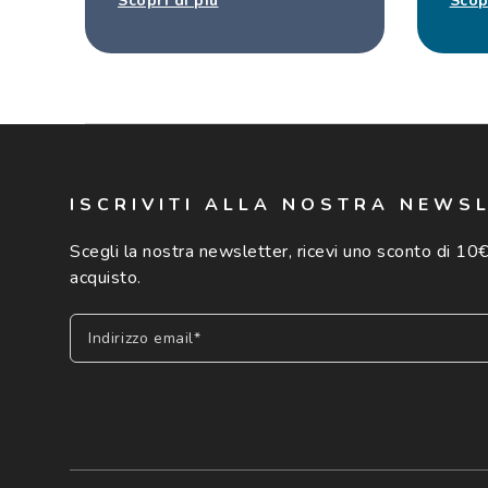
Scopri di più
Scop
ISCRIVITI ALLA NOSTRA NEWS
Scegli la nostra newsletter, ricevi uno sconto di 10€
acquisto.
Indirizzo email*
Iscriviti
Cliccando su "Iscriviti", confermo di avere più di 16 anni e ac