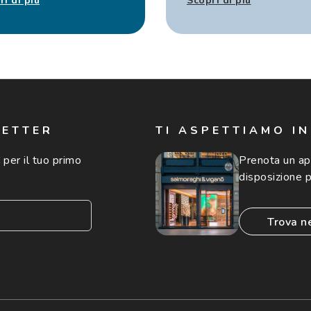
ri di più
Scopri di più
LETTER
TI ASPETTIAMO I
 per il tuo primo
Prenota un a
disposizione p
trova n
consento all'utilizzo