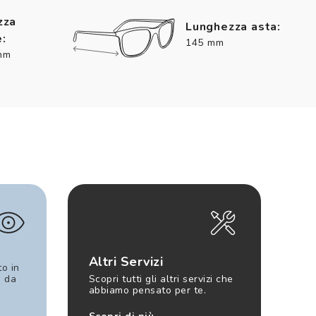
zza
Lunghezza asta:
:
145 mm
mm
Altri Servizi
to in
e da
Scopri tutti gli altri servizi che
abbiamo pensato per te.