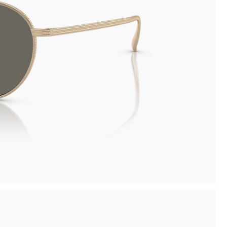
inima
Ritiro in negozio disponibile