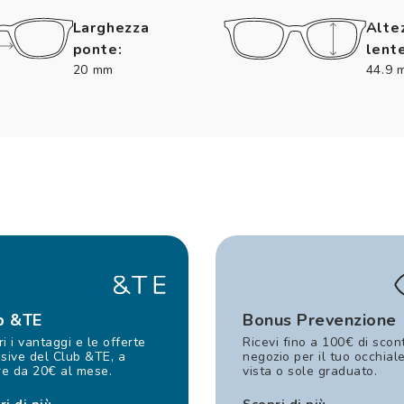
Larghezza
Alte
ponte:
lente
20 mm
44.9 
b &TE
Bonus Prevenzione
i i vantaggi e le offerte
Ricevi fino a 100€ di scon
sive del Club &TE, a
negozio per il tuo occhial
re da 20€ al mese.
vista o sole graduato.