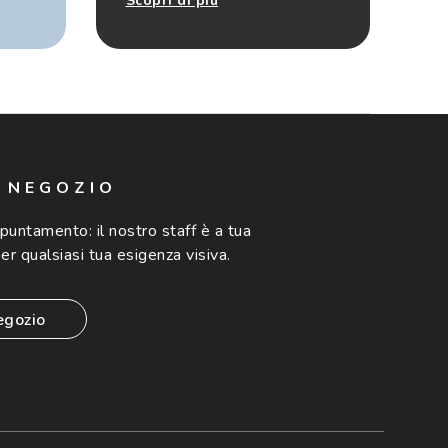
Scopri di più
N NEGOZIO
ppuntamento:
il nostro staff è a tua
er qualsiasi tua esigenza visiva.
egozio