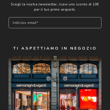
Scegli la nostra newsletter, ricevi uno sconto di 10€
per il tuo primo acquisto.
Indirizzo email*
Iscriviti
TI ASPETTIAMO IN NEGOZIO
Cliccando su "Iscriviti", confermo di avere più di 16 anni e
acconsento all'utilizzo dei miei Dati Personali da parte di
Luxottica Group S.p.A. per l'invio di offerte speciali, novità
ed altre comunicazioni di carattere pubblicitario (consultare
Informativa sulla privacy
per ulteriori informazioni).