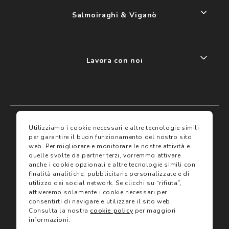
Salmoiraghi & Viganò
Lavora con noi
My account
I miei preferiti
Utilizziamo i cookie necessari e altre tecnologie simili
per garantire il buon funzionamento del nostro sito
web.
Per migliorare e monitorare le nostre attività e
Assicurazioni
quelle svolte da partner terzi, vorremmo attivare
anche i cookie opzionali e altre tecnologie simili con
finalità analitiche, pubblicitarie personalizzate e di
Termini e condizioni
Servizi
utilizzo dei social network.
Se clicchi su “rifiuta”,
Termini di vendita
attiveremo solamente i cookie necessari per
Avvertenze e informazioni di sicurezza sui prodotti
consentirti di navigare e utilizzare il sito web.
Informativa sulla Privacy
Consulta la nostra
cookie policy
per maggiori
Trova negozio
Utilizzo dei cookie
informazioni.
Site map