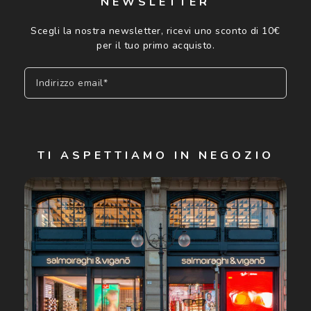
NEWSLETTER
Scegli la nostra newsletter, ricevi uno sconto di 10€
per il tuo primo acquisto.
Indirizzo email*
Iscriviti
TI ASPETTIAMO IN NEGOZIO
Cliccando su "Iscriviti", confermo di avere più di 16 anni e
acconsento all'utilizzo dei miei Dati Personali da parte di
Luxottica Group S.p.A. per l'invio di offerte speciali, novità
ed altre comunicazioni di carattere pubblicitario (consultare
Informativa sulla privacy
per ulteriori informazioni).