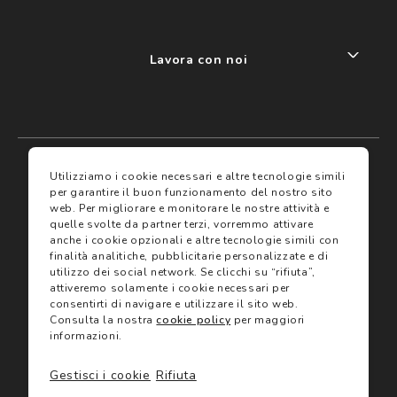
Lavora con noi
My account
I miei preferiti
Utilizziamo i cookie necessari e altre tecnologie simili
per garantire il buon funzionamento del nostro sito
web.
Per migliorare e monitorare le nostre attività e
Assicurazioni
quelle svolte da partner terzi, vorremmo attivare
anche i cookie opzionali e altre tecnologie simili con
finalità analitiche, pubblicitarie personalizzate e di
Termini e condizioni
Servizi
utilizzo dei social network.
Se clicchi su “rifiuta”,
Termini di vendita
attiveremo solamente i cookie necessari per
Avvertenze e informazioni di sicurezza sui prodotti
consentirti di navigare e utilizzare il sito web.
Informativa sulla Privacy
Consulta la nostra
cookie policy
per maggiori
Trova negozio
Utilizzo dei cookie
informazioni.
Site map
Gift Card
Gestisci i cookie
Rifiuta
©2024 Salmoiraghi & Viganò All Rights Reserved