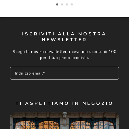
ISCRIVITI ALLA NOSTRA
NEWSLETTER
Scegli la nostra newsletter, ricevi uno sconto di 10€
per il tuo primo acquisto.
Indirizzo email*
Iscriviti
TI ASPETTIAMO IN NEGOZIO
Cliccando su "Iscriviti", confermo di avere più di 16 anni e
acconsento all'utilizzo dei miei Dati Personali da parte di
Luxottica Group S.p.A. per l'invio di offerte speciali, novità
ed altre comunicazioni di carattere pubblicitario (consultare