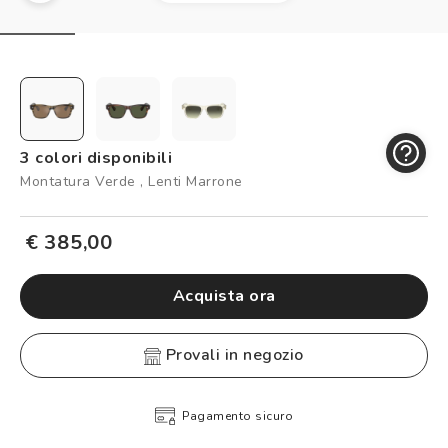
Controllo visivo
Prenota un test della vista gratuito
Carta fedeltà
Logout
3 colori disponibili
Montatura Verde , Lenti Marrone
€ 385,00
Acquista ora
provali in negozio
Pagamento sicuro