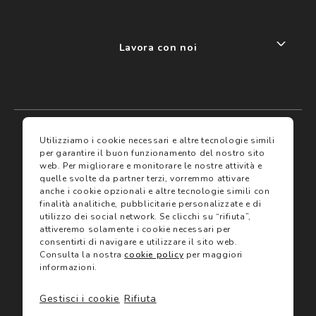
Lavora con noi
My account
I miei preferiti
Utilizziamo i cookie necessari e altre tecnologie simili
per garantire il buon funzionamento del nostro sito
web.
Per migliorare e monitorare le nostre attività e
Assicurazioni
quelle svolte da partner terzi, vorremmo attivare
anche i cookie opzionali e altre tecnologie simili con
finalità analitiche, pubblicitarie personalizzate e di
Termini e condizioni
Servizi
utilizzo dei social network.
Se clicchi su “rifiuta”,
Termini di vendita
attiveremo solamente i cookie necessari per
Avvertenze e informazioni di sicurezza sui prodotti
consentirti di navigare e utilizzare il sito web.
Informativa sulla Privacy
Consulta la nostra
cookie policy
per maggiori
Trova negozio
Utilizzo dei cookie
informazioni.
Site map
Gift Card
Gestisci i cookie
Rifiuta
©2024 Salmoiraghi & Viganò All Rights Reserved