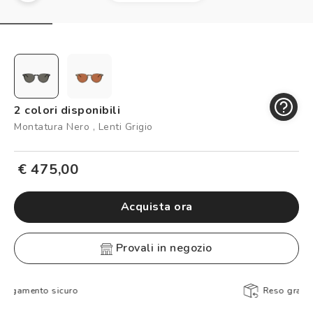
Controllo visivo
Prenota un test della vista gratuito
Carta fedeltà
Logout
2 colori disponibili
Montatura Nero , Lenti Grigio
€ 475,00
Acquista ora
provali in negozio
Reso gratuito entro 30 giorni