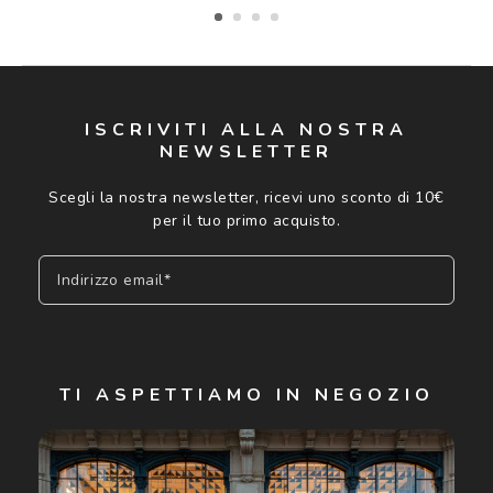
ISCRIVITI ALLA NOSTRA
NEWSLETTER
Scegli la nostra newsletter, ricevi uno sconto di 10€
per il tuo primo acquisto.
Indirizzo email*
Iscriviti
TI ASPETTIAMO IN NEGOZIO
Cliccando su "Iscriviti", confermo di avere più di 16 anni e
acconsento all'utilizzo dei miei Dati Personali da parte di
Luxottica Group S.p.A. per l'invio di offerte speciali, novità
ed altre comunicazioni di carattere pubblicitario (consultare